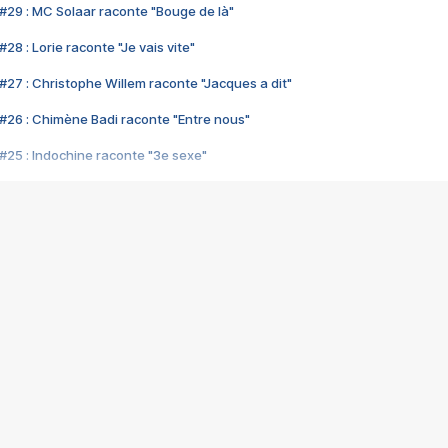
#29 : MC Solaar raconte "Bouge de là"
28 : Lorie raconte "Je vais vite"
#27 : Christophe Willem raconte "Jacques a dit"
#26 : Chimène Badi raconte "Entre nous"
#25 : Indochine raconte "3e sexe"
#24 : Zaho raconte "C'est chelou"
#23 : Patrick Bruel raconte "Au café des délices"
#22 : Kyo raconte "Le chemin"
#21 : Nolwenn Leroy raconte "Cassé"
#20 : Patrick Hernandez raconte "Born to be alive"
#19 : Lorie raconte "Près de moi"
#18 : Michael Jones raconte "A nos actes manqués" (avec Jean-Jacque
#17 : Khaled raconte "Aïcha"