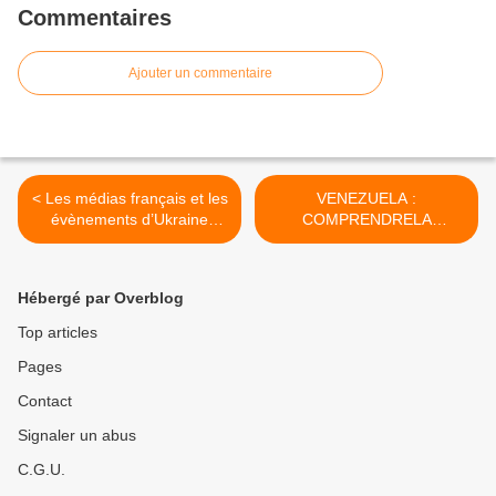
Commentaires
Ajouter un commentaire
< Les médias français et les
VENEZUELA :
évènements d’Ukraine
COMPRENDRELA
comme du temps de la
DEFAITE D'UN COUP
Propaganda Abteilung et du
D'ETAT ET DES MEDIAS
« Pariser Zeitung », par
OCCIDENTAUX... >
Hébergé par Overblog
Jean LEVY
Top articles
Pages
Contact
Signaler un abus
C.G.U.