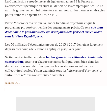
La Commission européenne avait également adressé à la France un
avertissement spécifique au sujet du déficit de ses comptes publics. Le 15
avril, le gouvernement lui présentera un rapport sur les mesures envisagées
pour atteindre l’objectif de 3 % de PIB.
Pierre Moscovici assure que la France tiendra sa trajectoire et que le
programme proposé contiendra des engagements précis. Ce sera
«
le plan
d’économie le plus ambitieux qui n’ait jamais été pensé et mis en œuvre
sous la Vème République
»
.
Les 50 milliards d’économies prévus de 2015 à 2017 devraient largement
dépasser les coups de « rabot » appliqués jusqu’à ce jour.
Se tiennent actuellement dans
la plus grande discrétion des réunions de
concertation
portant sur chaque secteur spécifique, aussi bien dans les
domaines du ressort de l’État que sur les prestations sociales et les
collectivités locales. Y sont examinés tous les "
gisements d’économie
" et
surtout "
les réformes de structure
" possibles.
source: POI