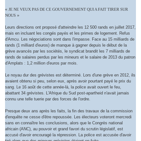
«
JE NE VEUX PAS DE CE GOUVERNEMENT QUI A FAIT TIRER SUR
NOUS
»
Leurs directions ont proposé d'atteindre les 12 500 rands en juillet 2017,
mais en incluant les congés payés et les primes de logement. Refus
d'Amcu. Les négociations sont dans l'impasse. Face au 15 milliards de
rands (1 milliard d'euros) de manque à gagner depuis le début de la
grève avancés par les sociétés, le syndicat brandit les 7 milliards de
rands de salaires perdus par les mineurs et le salaire de 2013 du patron
d'Amplats : 1,2 million d'euros par mois.
Le noyau dur des grévistes est déterminé. Lors d'une grève en 2012, ils
avaient obtenu si peu, selon eux, après avoir pourtant payé le prix du
sang. Le 16 août de cette année-là, la police avait ouvert le feu,
abattant 34 grévistes. L'Afrique du Sud post-apartheid n'avait jamais
connu une telle tuerie par des forces de l'ordre.
Presque deux ans après les faits, la fin des travaux de la commission
d'enquête ne cesse d'être repoussée. Les électeurs voteront mercredi
sans en connaître les conclusions, alors que le Congrès national
africain (ANC), au pouvoir et grand favori du scrutin législatif, est
accusé d'avoir encouragé la répression. La police est accusée d'avoir
tiré alors que des mineurs grévistes étaient en fuite.