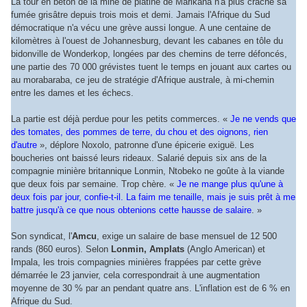
La tour en béton de la mine de platine de Marikana n'a plus craché sa
fumée grisâtre depuis trois mois et demi. Jamais l'Afrique du Sud
démocratique n'a vécu une grève aussi longue. A une centaine de
kilomètres à l'ouest de Johannesburg, devant les cabanes en tôle du
bidonville de Wonderkop, longées par des chemins de terre défoncés,
une partie des 70 000 grévistes tuent le temps en jouant aux cartes ou
au morabaraba, ce jeu de stratégie d'Afrique australe, à mi-chemin
entre les dames et les échecs.
La partie est déjà perdue pour les petits commerces. «
Je ne vends que
des tomates, des pommes de terre, du chou et des oignons, rien
d'autre
», déplore Noxolo, patronne d'une épicerie exiguë. Les
boucheries ont baissé leurs rideaux. Salarié depuis six ans de la
compagnie minière britannique Lonmin, Ntobeko ne goûte à la viande
que deux fois par semaine. Trop chère. «
Je ne mange plus qu'une à
deux fois par jour, confie-t-il. La faim me tenaille, mais je suis prêt à me
battre jusqu'à ce que nous obtenions cette hausse de salaire
. »
Son syndicat, l'
Amcu
, exige un salaire de base mensuel de 12 500
rands (860 euros). Selon
Lonmin, Amplats
(Anglo American) et
Impala, les trois compagnies minières frappées par cette grève
démarrée le 23 janvier, cela correspondrait à une augmentation
moyenne de 30 % par an pendant quatre ans. L'inflation est de 6 % en
Afrique du Sud.