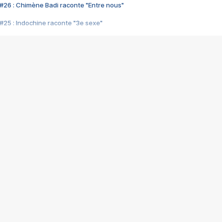
#26 : Chimène Badi raconte "Entre nous"
#25 : Indochine raconte "3e sexe"
#24 : Zaho raconte "C'est chelou"
#23 : Patrick Bruel raconte "Au café des délices"
#22 : Kyo raconte "Le chemin"
#21 : Nolwenn Leroy raconte "Cassé"
#20 : Patrick Hernandez raconte "Born to be alive"
#19 : Lorie raconte "Près de moi"
#18 : Michael Jones raconte "A nos actes manqués" (avec Jean-Jacque
#17 : Khaled raconte "Aïcha"
#16 : Corneille raconte "Parce qu'on vient de loin"
#15 : Indochine raconte "L'aventurier"
14 : Lorie raconte "Sur un air latino"