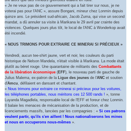
« Je ne veux pas de ce gouvernement qui a fait tirer sur nous, je ne
voterai pas pour l'ANC », assure Bongani, mineur chez Lonmin depuis
quinze ans. Le président sud-africain, Jacob Zuma, qui vise un second
mandat, a dû annuler sa visite à Marikana le 29 avril par crainte des
violences. Quelques jours plus tôt, le local de l'ANC à Wonderkop avait
été incendié.
« NOUS TRIMONS POUR EXTRAIRE CE MINERAI SI PRÉCIEUX »
Vendredi, aucun tee-shirt jaune, vert et noir, les couleurs du parti
historique de Nelson Mandela, n'était visible à Marikana. La mode était
plutôt au béret rouge. Une quarantaine de militants des
Combattants
de la libération économique
(
EFF
), le nouveau parti de gauche de
Julius Malema, ex-patron de la
Ligue des jeunes
de l'
ANC
et soutien
d'
Amcu
, défilaient en dansant et chantant.
«
Nous trimons pour extraire ce minerai si précieux pour les voitures,
les téléphones portables, nous méritons ces 12 500 rands !
», tonne
Luyanda Magadlela, responsable local de l'EFF et foreur chez Lonmin.
Il balaie les menaces de mécanisation de la production, et de
licenciements massifs, lancées par les compagnies : «
Si ces patrons
veulent partir, qu'ils s'en aillent ! Nous nationaliserons les mines
et nous en occuperons nous-mêmes
».