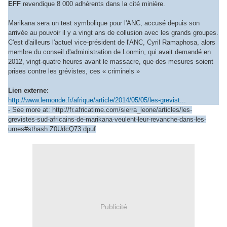
EFF
revendique 8 000 adhérents dans la cité minière.
Marikana sera un test symbolique pour l'ANC, accusé depuis son
arrivée au pouvoir il y a vingt ans de collusion avec les grands groupes.
C'est d'ailleurs l'actuel vice-président de l'ANC, Cyril Ramaphosa, alors
membre du conseil d'administration de Lonmin, qui avait demandé en
2012, vingt-quatre heures avant le massacre, que des mesures soient
prises contre les grévistes, ces « criminels »
Lien externe:
http://www.lemonde.fr/afrique/article/2014/05/05/les-grevist...
- See more at: http://fr.africatime.com/sierra_leone/articles/les-
grevistes-sud-africains-de-marikana-veulent-leur-revanche-dans-les-
urnes#sthash.Z0UdcQ73.dpuf
Publicité