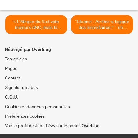
< L'Afrique du Sud vote
"Ukraine : Arrêter la logique
toujours ANC, mais le
des incendiaires !" : une
nouveau parti de classe de
déclaration du Comité
Julius Malema, les
Valmy >
Combattants pour la liberté
Hébergé par Overblog
économique (EFF), qui
soutient la lutte des mineurs
Top articles
en grève en troisième po
Pages
Contact
Signaler un abus
C.G.U.
Cookies et données personnelles
Préférences cookies
Voir le profil de Jean Lévy sur le portail Overblog