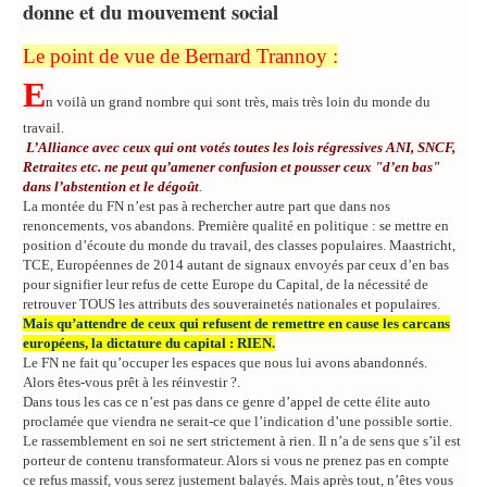
donne et du mouvement social
Le point de vue de Bernard Trannoy :
E
n voilà un grand nombre qui sont très, mais très loin du monde du
travail.
L’Alliance avec ceux qui ont votés toutes les lois régressives ANI, SNCF,
Retraites etc. ne peut qu’amener confusion et pousser ceux "d’en bas"
dans l’abstention et le dégoût
.
La montée du FN n’est pas à rechercher autre part que dans nos
renoncements, vos abandons. Première qualité en politique : se mettre en
position d’écoute du monde du travail, des classes populaires. Maastricht,
TCE, Européennes de 2014 autant de signaux envoyés par ceux d’en bas
pour signifier leur refus de cette Europe du Capital, de la nécessité de
retrouver TOUS les attributs des souverainetés nationales et populaires.
Mais qu’attendre de ceux qui refusent de remettre en cause les carcans
européens, la dictature du capital : RIEN.
Le FN ne fait qu’occuper les espaces que nous lui avons abandonnés.
Alors êtes-vous prêt à les réinvestir ?.
Dans tous les cas ce n’est pas dans ce genre d’appel de cette élite auto
proclamée que viendra ne serait-ce que l’indication d’une possible sortie.
Le rassemblement en soi ne sert strictement à rien. Il n’a de sens que s’il est
porteur de contenu transformateur. Alors si vous ne prenez pas en compte
ce refus massif, vous serez justement balayés. Mais après tout, n’êtes vous