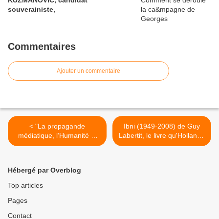
souverainiste,
Commentaires
Ajouter un commentaire
< "La propagande
Ibni (1949-2008) de Guy
médiatique, l’Humanité et
Labertit, le livre qu'Hollande
les communistes" par
ne trouvera pas à
Danielle Bleitrach
N'Djamena >
Hébergé par Overblog
Top articles
Pages
Contact