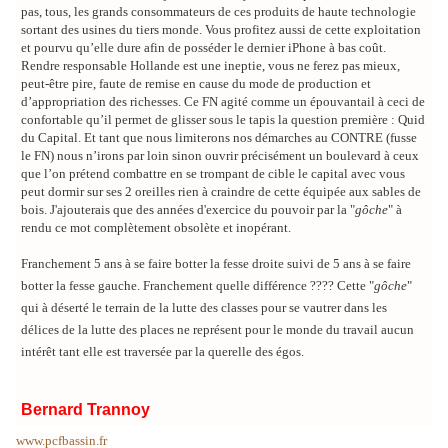
pas, tous, les grands consommateurs de ces produits de haute technologie
sortant des usines du tiers monde. Vous profitez aussi de cette exploitation
et pourvu qu’elle dure afin de posséder le dernier iPhone à bas coût.
Rendre responsable Hollande est une ineptie, vous ne ferez pas mieux,
peut-être pire, faute de remise en cause du mode de production et
d’appropriation des richesses. Ce FN agité comme un épouvantail à ceci de
confortable qu’il permet de glisser sous le tapis la question première : Quid
du Capital. Et tant que nous limiterons nos démarches au CONTRE (fusse
le FN) nous n’irons par loin sinon ouvrir précisément un boulevard à ceux
que l’on prétend combattre en se trompant de cible le capital avec vous
peut dormir sur ses 2 oreilles rien à craindre de cette équipée aux sables de
bois. J'ajouterais que des années d'exercice du pouvoir par la "
gôche
" à
rendu ce mot complètement obsolète et inopérant.
Franchement 5 ans à se faire botter la fesse droite suivi de 5 ans à se faire
botter la fesse gauche. Franchement quelle différence ???? Cette "
gôche
"
qui à déserté le terrain de la lutte des classes pour se vautrer dans les
délices de la lutte des places ne représent pour le monde du travail aucun
intérêt tant elle est traversée par la querelle des égos.
Bernard Trannoy
www.pcfbassin.fr