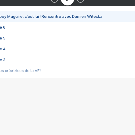
bey Maguire, c'est lui ! Rencontre avec Damien Witecka
e 6
e 5
e 4
e 3
s créatrices de la VF !
e 2
e 1
e Mektoub My Love arrive enfin ! Rencontre avec Shaïn Boumedine et Sal
i : après Toni en famille
elle réalise le bouleversant Dites lui que je l'aime