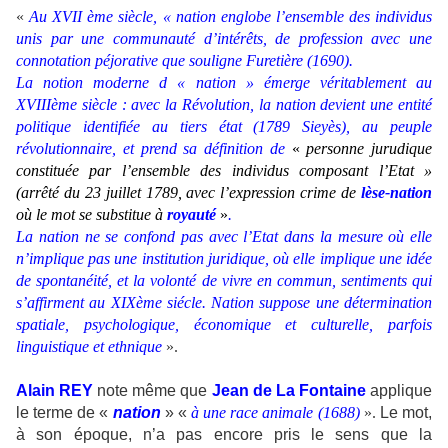
«
Au XVII ème siècle, « nation englobe l’ensemble des individus
unis par une communauté d’intérêts, de profession avec une
connotation péjorative que souligne Furetière (1690).
La notion moderne d « nation » émerge véritablement au
XVIIIème siècle : avec la Révolution, la nation devient une entité
politique identifiée au tiers état (1789 Sieyès), au peuple
révolutionnaire, et prend sa définition de
«
personne jurudique
constituée par l’ensemble des individus composant l’Etat »
(arrêté du 23 juillet 1789, avec l’expression crime de
lèse-nation
où le mot se substitue à
royauté
»
.
La nation ne se confond pas avec l’Etat dans la mesure où elle
n’implique pas une institution juridique, où elle implique une idée
de spontanéité, et la volonté de vivre en commun, sentiments qui
s’affirment au XIXème siécle. Nation suppose une détermination
spatiale, psychologique, économique et culturelle, parfois
linguistique et ethnique
».
Alain REY
note même que
Jean de La Fontaine
applique
le terme de «
nation
» «
à une race animale (1688)
».
Le mot,
à son époque, n’a pas encore pris le sens que la