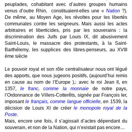
peuplades, cohabitant avec d’autres groupes humains
venus d’outre Rhin,
constituaient-elles une «
Nation
?).
De même, au Moyen Age, les révoltes pour les libertés
communales contre les seigneurs. Mais aussi les actes
arbitraires et liberticides, pris par les souverains : la
discrimination des Juifs par Louis IX, dit abusivement
Saint-Louis, le massacre des protestants, à la Saint-
Barthélemy, les supplices des libres-penseurs, au XVIII
ème siècle
Le pouvoir royal et son rôle centralisateur nous ont légué
des apports, que nous jugeons positifs, (aujourd’hui remis
en cause au nom de l’Europe ),: avec le roi Jean II, en
1357,
le franc, comme la monnaie
de notre pays,
l’Ordonnance de Villers-Cotterêts, signée par François Ier,
imposant
le français, comme langue officielle
, en 1539, la
décision de Louis XI de créer
le monopole royal de la
Poste
.
Mais, encore une fois, il s’agissait d’actes dépendant du
souverain, et non de la Nation, qui n’existait pas encore…