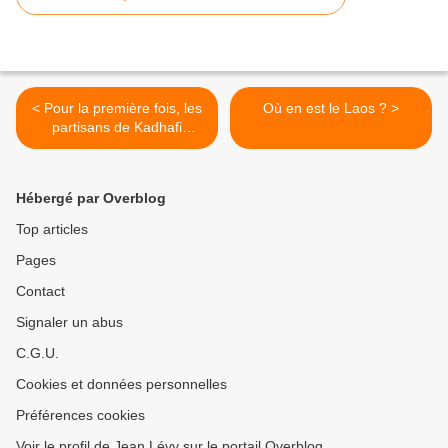
< Pour la première fois, les
Où en est le Laos ? >
partisans de Kadhafi
manifestent ouvertement à
Tripoli
Hébergé par Overblog
Top articles
Pages
Contact
Signaler un abus
C.G.U.
Cookies et données personnelles
Préférences cookies
Voir le profil de Jean Lévy sur le portail Overblog