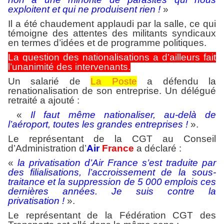
exploitent et qui ne produisent rien !
»
Il a été chaudement applaudi par la salle, ce qui
témoigne des attentes des militants syndicaux
en termes d’idées et de programme politiques.
La question des nationalisations a d’ailleurs fait
l’unanimité des intervenants.
Un salarié de
La Poste
a défendu la
renationalisation de son entreprise. Un délégué
retraité a ajouté :
«
Il faut même nationaliser, au-delà de
l’aéroport, toutes les grandes entreprises !
».
Le représentant de la CGT au Conseil
d’Administration d’
Air
France
a déclaré :
«
la privatisation d’Air France s’est traduite par
des filialisations, l’accroissement de la sous-
traitance et la suppression de 5 000 emplois ces
dernières années. Je suis contre la
privatisation !
».
Le représentant de la Fédération CGT des