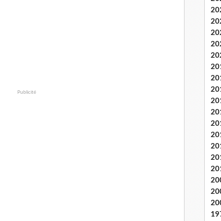
20
20
20
20
20
20
20
20
Publicité
20
20
20
20
20
20
20
20
20
20
19