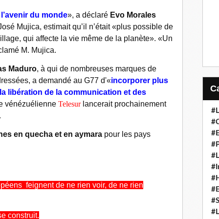
l’avenir du monde
», a déclaré
Evo Morales
osé Mujica, estimait qu’il n’était «plus possible de
pillage, qui affecte la vie même de la planète». «Un
clamé M. Mujica.
as Maduro
, à qui de nombreuses marques de
 adressées, a demandé au G77 d'«
incorporer plus
 la libération de la communication et des
îne vénézuélienne
Telesur
lancerait prochainement
#L
.
#C
#
nes en quecha et en aymara
pour les pays
#P
#L
#I
#H
éens feignent de ne rien voir, de ne rien
#
#S
#L
e construit.