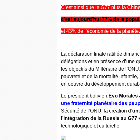
C’est ainsi que le G77 plus la Chine
c’est aujourd’hui 77% de la popu
et 43% de l’économie de la planète.
La déclaration finale ratifiée diman
délégations et en présence d’une qu
les objectifs du Millénaire de l’ON
pauvreté et de la mortalité infantile,
en oeuvre du développement durab
Le président bolivien
Evo Morales
a
une fraternité planétaire des peu
Sécurité de l’ONU, la création d’
une
l’intégration de la Russie au G77
technologique et culturelle.