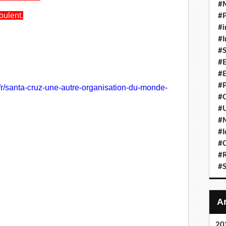
#
oulent.
#P
#i
#I
#S
#E
#E
#P
fr/santa-cruz-une-autre-organisation-du-monde-
#C
#U
#
#I
#C
#R
#S
20