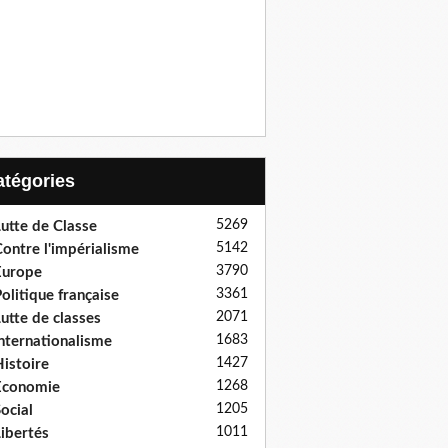
Catégories
5269
utte de Classe
5142
ontre l'impérialisme
3790
Europe
3361
olitique française
2071
utte de classes
1683
nternationalisme
1427
istoire
1268
Economie
1205
ocial
1011
ibertés