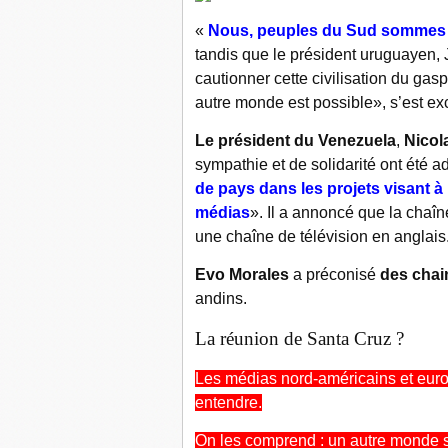
«
Nous, peuples du Sud sommes 
tandis que le président uruguayen, J
cautionner cette civilisation du gas
autre monde est possible», s’est ex
Le président du Venezuela
,
Nicol
sympathie et de solidarité ont été
de pays dans les projets visant à
médias
». Il a annoncé que la cha
une chaîne de télévision en anglais
Evo Morales
a préconisé
des chai
andins.
La réunion de Santa Cruz ?
Les médias nord-américains et europ
entendre.
On les comprend : un autre monde s