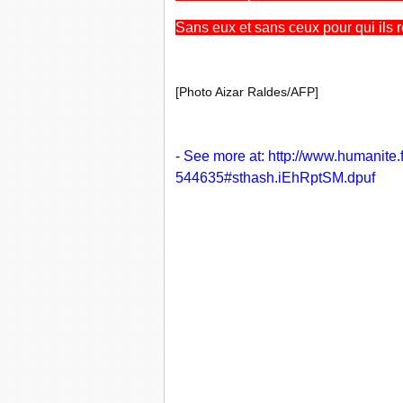
Sans eux et sans ceux pour qui ils r
[Photo Aizar Raldes/AFP]
-
See more at:
http://www.humanite.
544635#sthash.iEhRptSM.dpuf