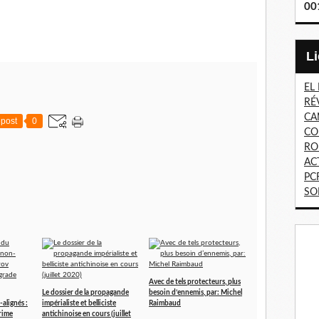
00
EL
RÉ
CA
post
0
CO
RO
AC
PC
SO
Avec de tels protecteurs, plus
Le dossier de la propagande
besoin d’ennemis, par: Michel
alignés :
impérialiste et belliciste
Raimbaud
rime
antichinoise en cours (juillet