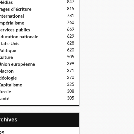
847
Médias
815
ages d"écriture
781
nternational
760
mpérialisme
669
ervices publics
629
ducation nationale
628
tats-Unis
620
olitique
505
ulture
399
nion européenne
371
Macron
370
déologie
325
apitalisme
308
ussie
305
anté
Archives
25