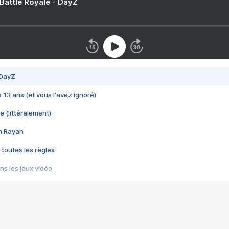
 Battle Royale - DayZ
 DayZ
 a 13 ans (et vous l'avez ignoré)
e (littéralement)
im Rayan
 toutes les règles
s les jeux vidéo
us choquant de Rockstar ? - Le scandale BULLY
e plus moche de Steam
du RÊVE tourne au CAUCHEMAR