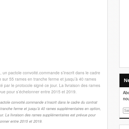
Abo
nou
ctole convoité.commande s’inscrit dans le cadre du contrat
 tranche ferme et jusqu’à 40 rames supplémentaires en option,
E
our. La livraison des rames supplémentaires est prévue pour
m
lonner entre 2015 et 2019.
a
i