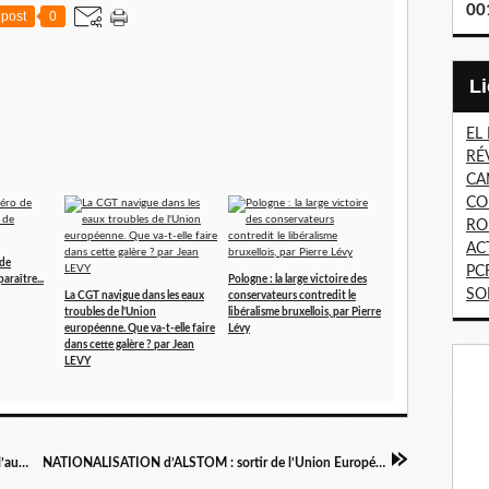
00
post
0
EL
RÉ
CA
CO
RO
AC
de
PC
araître...
Pologne : la large victoire des
SO
La CGT navigue dans les eaux
conservateurs contredit le
troubles de l'Union
libéralisme bruxellois, par Pierre
européenne. Que va-t-elle faire
Lévy
dans cette galère ? par Jean
LEVY
L’Accord sur le commerce des services (TISA) : l’autre traité que l’Union européenne négocie avec les Etats-Unis
NATIONALISATION d’ALSTOM : sortir de l’Union Européenne pour créer un pôle public de l’industrie et réindustrialiser le pays