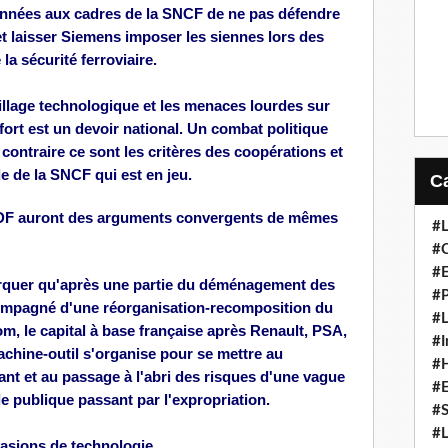
données aux cadres de la SNCF de ne pas défendre
et laisser Siemens imposer les siennes lors des
a sécurité ferroviaire.
pillage technologique et les menaces lourdes sur
fort est un devoir national. Un combat politique
 contraire ce sont les critères des coopérations et
de de la SNCF qui est en jeu.
DF auront des arguments c
onvergents
de mêmes
#L
#C
#
arquer qu'après une partie du déménagement des
#P
ompagné d'une réorganisation-recomposition du
#L
om, le capital à base française après Renault, PSA,
#I
machine-outil s'organise pour se mettre au
#H
nt et au passage à l'abri des risques d'une vague
#
le publique passant par l'expropriation.
#S
#L
vasions de technologie.