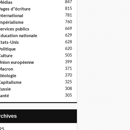
847
Médias
815
ages d"écriture
781
nternational
760
mpérialisme
669
ervices publics
629
ducation nationale
628
tats-Unis
620
olitique
505
ulture
399
nion européenne
371
Macron
370
déologie
325
apitalisme
308
ussie
305
anté
Archives
25