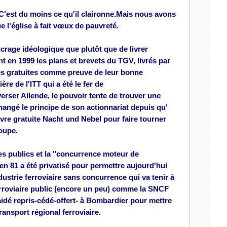
l
'est du moins ce qu'il claironne.
Mais nous avons
e l'église à fait
vœux
de
pauvreté.
crage idéologique que plutôt que de livrer
t en 1999 les plans et brevets du TGV, livrés par
s gratuites comme preuve de leur bonne
ère de l'ITT qui a été le fer de
ser Allende, le pouvoir tente de trouver une
hangé le principe de son actionnariat depuis qu'
uvre gratuite Nacht und Nebel pour faire tourner
roupe.
s publics et la "concurrence
moteur
de
n 81 a été privatisé pour permettre aujourd'hui
ustrie ferroviaire sans concurrence qui va tenir à
rroviaire public
(encore un peu)
comme la SNCF
aidé
repris-cédé-offert-
à Bombardier pour mettre
ansport régional ferroviaire.