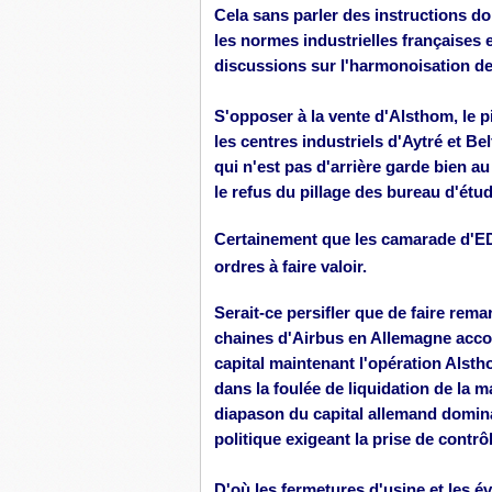
Cela sans parler des instructions 
les normes industrielles françaises 
discussions sur l'harmonoisation de l
S'opposer à la vente d'
Alsthom
, le 
les centres industriels d'
Aytré
et Bel
qui n'est pas d'arrière garde bien au
le refus du pillage des bureau d'étu
Certainement que les camarade d'E
ordres à faire valoir.
Serait-
ce
persifler que de faire rem
chaines d'Airbus en Allemagne acc
capital maintenant l'opération Alsth
dans la foulée de liquidation de la 
diapason du capital allemand domina
politique exigeant la prise de contrô
D'où les fermetures d'usine et les é