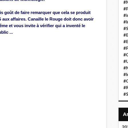
#
#P
s goût de faire remarquer que cela se produit
#i
 aux affaires.
Canaille le Rouge doit donc avoir
#I
même et vous
invite
à vérifier qui a inventé le
#S
lic ...
#E
#E
#P
#C
#U
#
#I
#C
#R
#S
20