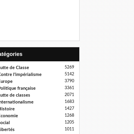
Catégories
5269
utte de Classe
5142
ontre l'impérialisme
3790
Europe
3361
olitique française
2071
utte de classes
1683
nternationalisme
1427
istoire
1268
Economie
1205
ocial
1011
ibertés