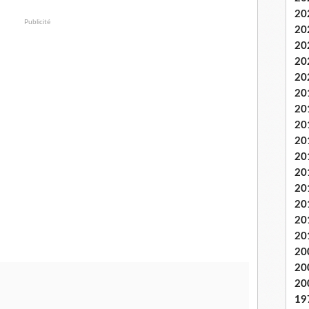
20
Publicité
20
20
20
20
20
20
20
20
20
20
20
20
20
20
20
20
20
19