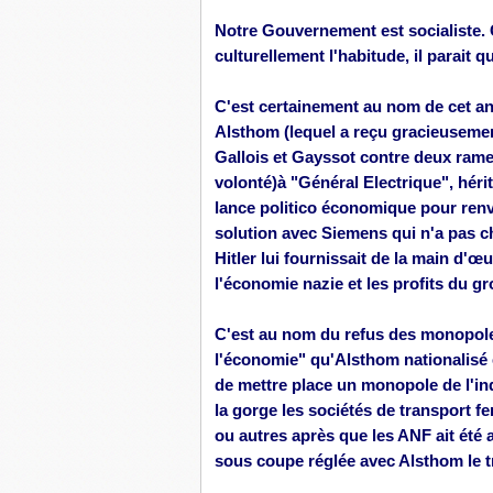
Notre Gouvernement est socialiste.
C
culturellement l'habitude, il parait qu
C'est certainement au nom de cet an
Alsthom
(lequel a reçu gracieusemen
Gallois et
Gayssot
contre deux rame
volonté)
à "Général Electrique", hériti
lance
politico
économique pour renver
solution avec Siemens qui n'a pas c
Hitler lui fournissait de la main d'œ
l'économie nazie et les profits du g
C'est au nom du refus des monopole
l'économie" qu'Alsthom nationalisé e
de mettre place un monopole de l'ind
la gorge les sociétés de transport fe
ou autres après que les ANF
ait
été 
sous coupe réglée avec Alsthom le tr