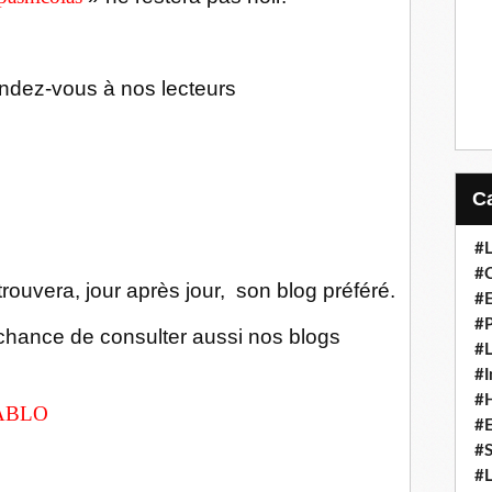
ndez-vous à nos lecteurs
#L
#C
rouvera, jour après jour, son blog préféré.
#
#P
chance de consulter aussi nos blogs
#L
#I
#H
ABLO
#
#S
#L