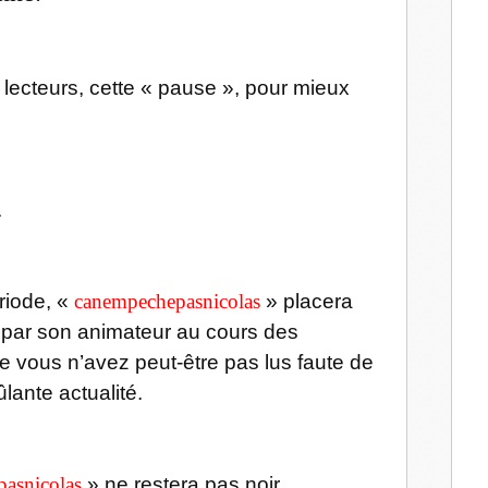
l
 lecteurs, cette « pause », pour mieux
.
riode, «
canempechepasnicolas
» placera
t par son animateur au cours des
 vous n’avez peut-être pas lus faute de
ûlante actualité.
pasnicolas
» ne restera pas noir.