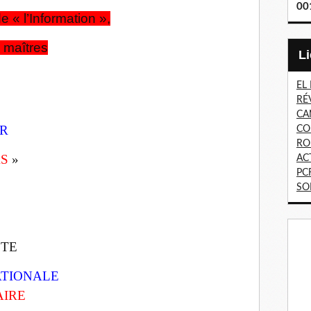
00
e « l’Information »,
 maîtres
EL
RÉ
CA
ER
CO
RO
AS
»
AC
PC
SO
ÊTE
ATIONALE
AIRE