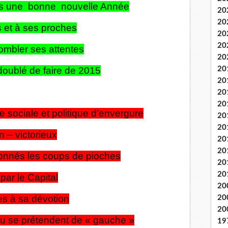
ous une bonne nouvelle Année
20
20
 et à ses proches
20
20
combler ses attentes
20
redoublé de faire de 2015
20
20
20
20
 sociale et politique d’envergure
20
20
 – victorieux
20
20
onnés les coups de pioches
20
20
par le Capital
20
es à sa dévotion
20
20
 ou se prétendent de « gauche »
19