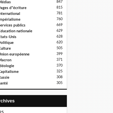
847
Médias
815
ages d"écriture
781
nternational
760
mpérialisme
669
ervices publics
629
ducation nationale
628
tats-Unis
620
olitique
505
ulture
399
nion européenne
371
Macron
370
déologie
325
apitalisme
308
ussie
305
anté
Archives
25