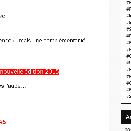
#
#P
ec
#i
#I
#S
#E
rence », mais une complémentarité
#E
#P
#C
#U
#
nouvelle édition 2015
#I
#C
ès l’aube…
#R
#S
AS
20