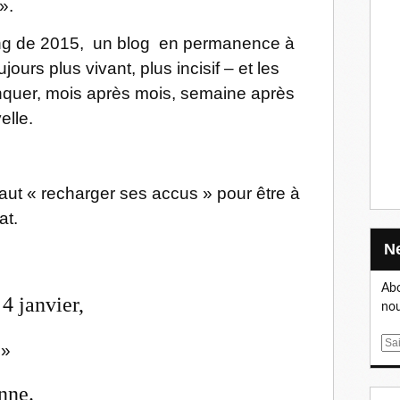
».
long de 2015, un blog en permanence à
ujours plus vivant, plus incisif – et les
quer, mois après mois, semaine après
elle.
 faut « recharger ses accus » pour être à
at.
Abo
4 janvier,
nou
E
»
m
a
nne.
i