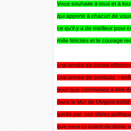
Vous souhaite à tous et à t
qui apporte à chacun de vous
ce qu’il y a de meilleur pour 
mille félicités et le courage 
une année de contre-offensive
une année de combats - enfin
pour que commence à être d
dans le Mur de l’Argent édifié 
gardé par ses sbires politiqu
que ceux-ci soient de droite