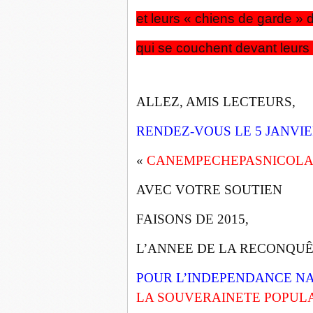
et leurs « chiens de garde » d
qui se couchent devant leurs
ALLEZ, AMIS LECTEURS,
RENDEZ-VOUS LE 5 JANVI
«
CANEMPECHEPASNICOL
AVEC VOTRE SOUTIEN
FAISONS DE 2015,
L’ANNEE DE LA RECONQU
POUR L’INDEPENDANCE N
LA SOUVERAINETE POPUL