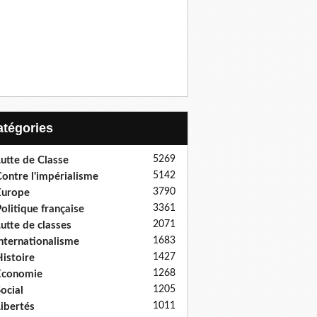
Catégories
5269
utte de Classe
5142
ontre l'impérialisme
3790
Europe
3361
olitique française
2071
utte de classes
1683
nternationalisme
1427
istoire
1268
Economie
1205
ocial
1011
ibertés