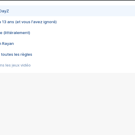
 DayZ
 a 13 ans (et vous l'avez ignoré)
e (littéralement)
im Rayan
 toutes les règles
s les jeux vidéo
us choquant de Rockstar ? - Le scandale BULLY
e plus moche de Steam
du RÊVE tourne au CAUCHEMAR
pendant 8 heures
it… à tort
umiliés par un jeu vidéo