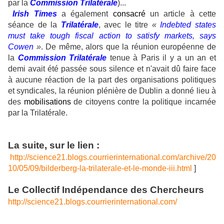
par la
Commission Trilatérale
)...
Irish Times
a également
consacré
un article à cette
séance de la
Trilatérale
, avec le titre
«
Indebted states
must take tough fiscal action to satisfy markets, says
Cowen
»
. De même, alors que la réunion européenne de
la
Commission Trilatérale
tenue à Paris il y a un an et
demi avait été passée sous silence et n'avait dû faire face
à aucune réaction de la part des organisations politiques
et syndicales, la réunion plénière de Dublin a donné lieu à
des
mobilisations
de citoyens contre la politique incarnée
par la Trilatérale.
La suite, sur le lien :
http://science21.blogs.courrierinternational.com/archive/20
10/05/09/bilderberg-la-trilaterale-et-le-monde-iii.html
]
Le Collectif Indépendance des Chercheurs
http://science21.blogs.courrierinternational
.com/