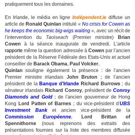
pratiquement tous les domaines.
En Irlande, le média en ligne
Indépendent.ie
diffuse un
artlcle de
Ronald Quinlan
intitulé
«
No crisis for Cowen as
he keeps the economic big-wigs waiting
»
, avec un récit de
l'intervention du
Taoiseach
(Premier ministre)
Brian
Cowen
à la séance inaugurale de vendredi. L'article
rapporte
même la question adressée à
Cowen
par l'ancien
président de la Réserve Fédérale des Etats-Unis et actuel
conseiller de
Barack Obama
,
Paul Volcker
.
Quinlan
souligne également la présence : de l'ancien
Premier ministre irlandais
John Bruton
; de l'ancien
président de la
Banque d'Irlande
Richard Burrows
; du
sénateur irlandais
Richard Conroy
, président de
Conroy
Diamonds and Gold
; de l'ancien gouverneur de Hong
Kong
Lord Patten of Barnes
; du vice-président d'
UBS
Investment Bank
et ancien vice-président de la
Commission Européenne
,
Lord Brittan of
Spennithorne
(nous reprenons des extraits des
présentations fournies sur la liste des membres diffusée