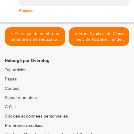
Répondre
< Alors que de nombreux
Le Front Syndical de Classe
personnels de l’éducation
: les 5 de Roanne : rendez-
nationale sont engagés
vous le 5 novembre! >
dans l’élaboration des
futurs masters des métiers
Hébergé par Overblog
de l’enseignement (MEEF),
il est temps de se poser
Top articles
certaines question
Pages
Contact
Signaler un abus
C.G.U.
Cookies et données personnelles
Préférences cookies