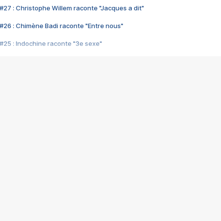
#27 : Christophe Willem raconte "Jacques a dit"
#26 : Chimène Badi raconte "Entre nous"
#25 : Indochine raconte "3e sexe"
#24 : Zaho raconte "C'est chelou"
#23 : Patrick Bruel raconte "Au café des délices"
#22 : Kyo raconte "Le chemin"
#21 : Nolwenn Leroy raconte "Cassé"
#20 : Patrick Hernandez raconte "Born to be alive"
#19 : Lorie raconte "Près de moi"
#18 : Michael Jones raconte "A nos actes manqués" (avec Jean-Jacque
#17 : Khaled raconte "Aïcha"
#16 : Corneille raconte "Parce qu'on vient de loin"