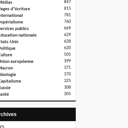
847
Médias
815
ages d"écriture
781
nternational
760
mpérialisme
669
ervices publics
629
ducation nationale
628
tats-Unis
620
olitique
505
ulture
399
nion européenne
371
Macron
370
déologie
325
apitalisme
308
ussie
305
anté
Archives
25