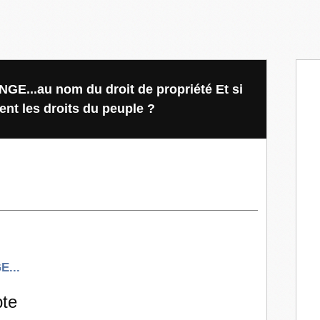
...au nom du droit de propriété Et si
nt les droits du peuple ?
!
...
pte