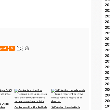
20
20
20
20
20
20
20
20
post
0
20
20
20
20
20
20
20
20
20
20
 OISE) :
19
rève
Contre leur direction fédérale
SKF Avallon. Les salariés de