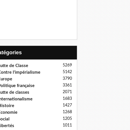
Catégories
5269
utte de Classe
5142
ontre l'impérialisme
3790
Europe
3361
olitique française
2071
utte de classes
1683
nternationalisme
1427
istoire
1268
Economie
1205
ocial
1011
ibertés