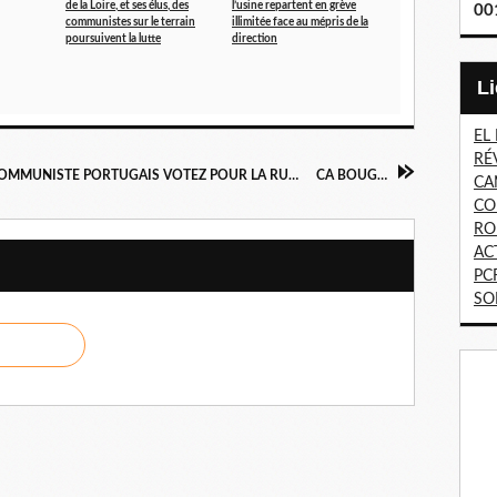
de la Loire, et ses élus, des
l’usine repartent en grève
00
communistes sur le terrain
illimitée face au mépris de la
poursuivent la lutte
direction
EL
RÉ
Aux élections européennes, AVEC LE PARTI COMMUNISTE PORTUGAIS VOTEZ POUR LA RUPTURE DU PORTUGAL AVEC L'EUROPE VOTEZ POUR LES INTERÊTS DU PEUPLE ET DU PAYS
CA BOUGE DANS LA CGT...
CA
CO
RO
AC
PC
SO