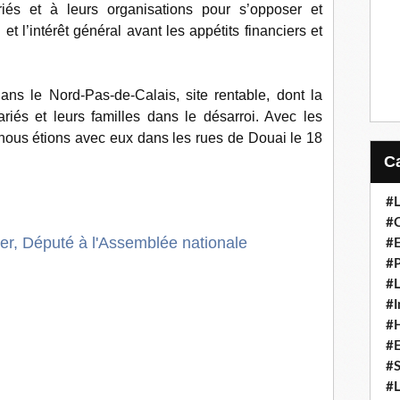
iés et à leurs organisations pour s’opposer et
et l’intérêt général avant les appétits financiers et
ns le Nord-Pas-de-Calais, site rentable, dont la
riés et leurs familles dans le désarroi. Avec les
nous étions avec eux dans les rues de Douai le 18
#L
#C
r, Député à l'Assemblée nationale
#
#P
#L
#I
#H
#
#S
#L