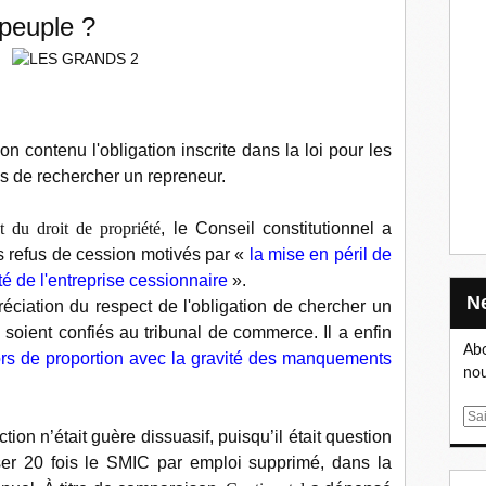
 peuple ?
n contenu l'obligation inscrite dans la loi pour les
us de rechercher un repreneur.
t du droit de propriété
, le Conseil constitutionnel a
es refus de cession motivés par «
la mise en péril de
ité de l'entreprise cessionnaire
».
ppréciation du respect de l'obligation de chercher un
 soient confiés au tribunal de commerce. Il a enfin
Abo
rs de proportion avec la gravité des manquements
nou
E
tion n’était guère dissuasif, puisqu’il était question
m
er 20 fois le SMIC par emploi supprimé, dans la
a
i