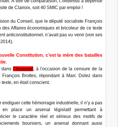
annuel. À titre de comparaison,
Continental
a dépensé
l
site de Clairoix, soit 40 SMIC par emploi !
cision du Conseil, que le député socialiste François
 des Affaires économiques et bricoleur de ce texte
 anticonstitutionnel, n’avait pas vu venir (voir ses
 2014).
velle Constitution, c’est la mère des batailles
tie
.
13 dans
l’Humanité
, à l'occasion de la censure de la
e François Brottes, répondant à Marc Dolez dans
 texte, en était conscient.
 endiguer cette hémorragie industrielle, il n’y a pas
 en place un arsenal législatif permettant à
récier le caractère réel et sérieux des motifs de
cenciements boursiers, un arsenal donnant aussi