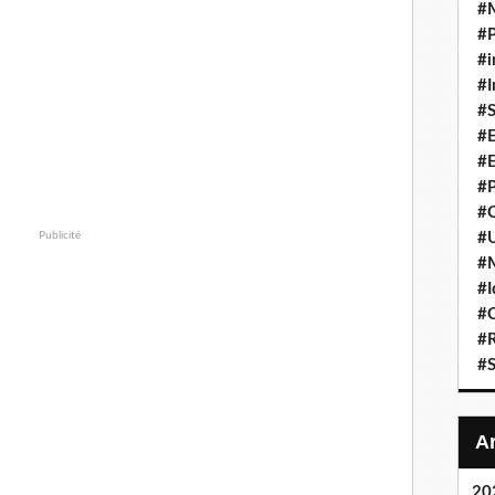
#
#P
#i
#I
#S
#E
#E
#P
#C
#U
Publicité
#
#I
#C
#R
#S
20