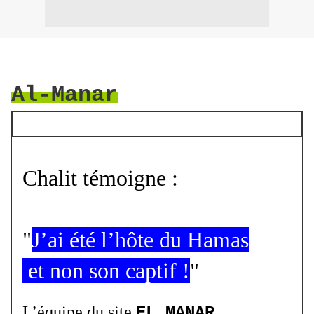
Al-Manar
Chalit témoigne :
"
J’ai été l’hôte du Hamas
et non son captif !
"
L’équipe du site
EL MANAR