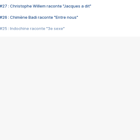
#27 : Christophe Willem raconte "Jacques a dit"
#26 : Chimène Badi raconte "Entre nous"
#25 : Indochine raconte "3e sexe"
#24 : Zaho raconte "C'est chelou"
#23 : Patrick Bruel raconte "Au café des délices"
#22 : Kyo raconte "Le chemin"
#21 : Nolwenn Leroy raconte "Cassé"
#20 : Patrick Hernandez raconte "Born to be alive"
#19 : Lorie raconte "Près de moi"
#18 : Michael Jones raconte "A nos actes manqués" (avec Jean-Jacque
#17 : Khaled raconte "Aïcha"
#16 : Corneille raconte "Parce qu'on vient de loin"