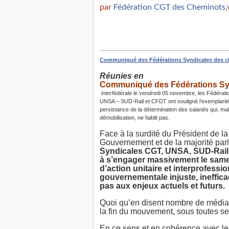
par
Fédération CGT des Cheminots
,
Communiqué des Fédérations Syndicales des c
Réunies en
Communiqué des Fédérations Sy
interfédérale le vendredi 05 novembre, les Fédéra
UNSA – SUD-Rail et CFDT ont souligné l’exemplarité 
persistance de la détermination des salariés qui, malg
démobilisation, ne faiblit pas.
Face à la surdité du Président de l
Gouvernement et de la majorité par
Syndicales CGT, UNSA, SUD-Rail 
à s’engager massivement le same
d’action unitaire et interprofessi
gouvernementale injuste, ineffica
pas aux enjeux actuels et futurs.
Quoi qu’en disent nombre de médias
la fin du mouvement, sous toutes ses
En ce sens et en cohérence avec le