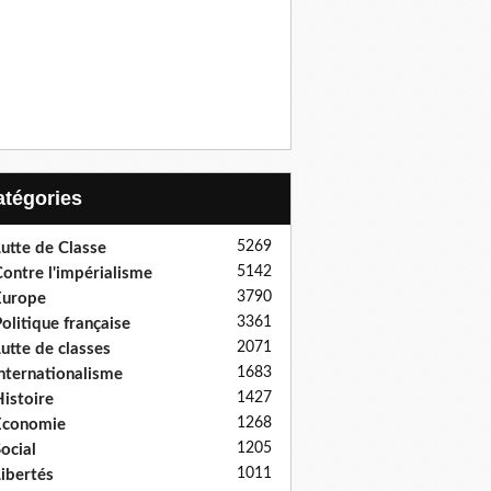
Catégories
5269
utte de Classe
5142
ontre l'impérialisme
3790
Europe
3361
olitique française
2071
utte de classes
1683
nternationalisme
1427
istoire
1268
Economie
1205
ocial
1011
ibertés