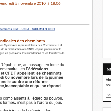
vendredi 5 novembre 2010, à 18:06
heminots CGT – UNSA – SUD-Rail et CFDT
ndicales des cheminots
tions Syndicales représentatives des Cheminots CGT –
de la mobilisation à la SNCF et plus globalement la
ré les pressions, les intimidations et les tentatives de
a République, au passage en force du
lementaire, les
Fédérations
et CFDT appellent les cheminots
di 06 novembre lors de la journée
Abo
onnelle contre une réforme
nou
ce,inacceptable et qui ne répond
E
 complaisants à l’égard du pouvoir,
m
 formes, n’est pas à l’ordre du jour.
a
s décisions de la réunion des
i