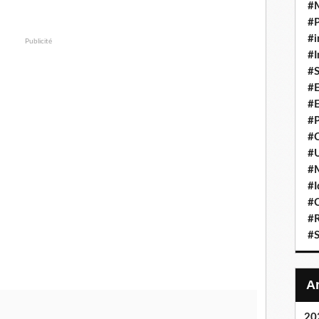
#
#P
#i
Publicité
#I
#S
#E
#E
#P
#C
#U
#
#I
#C
#R
#S
20