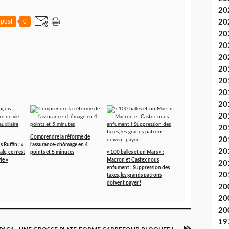
20
post
0
20
20
20
20
20
20
20
20
20
20
Comprendre la réforme de
20
Ruffin : «
l’assurance-chômage en 4
20
ale, ce n’est
points et 5 minutes
« 100 balles et un Mars » :
ie »
Macron et Castex nous
20
enfument ! Suppression des
20
taxes, les grands patrons
doivent payer !
20
20
20
19