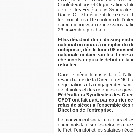
Confédérations et Organisations In
dernier, les Fédérations Syndica
Rail et CFDT décident de se revoir 
les modalités et le contenu de l’int
cadre du nouveau rendez-vous nati
26 novembre prochain.
Elles décident donc de suspendre 
national en cours à compter du 
redéposer, dès le lundi 08 novem
nationale unitaire sur les thèmes
cheminots depuis le début de la m
retraites.
Dans le même temps et face à l’attit
revancharde de la Direction SNCF vi
négociations et à engager des sanct
de plaintes et des retenues de grè
Fédérations Syndicales des Che
CFDT ont fait part, par courrier ce
refus de siéger à l’ensemble des
Direction de l’entreprise.
Le mouvement social en cours et le
cheminots tant sur les retraites que
le Fret, l’emploi et les salaires néc