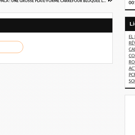
PACA : UNE GROSSE PLATE-FORME CARREFOUR BLOQUEE LE 5 NOVEMBRE
00
EL
RÉ
CA
CO
RO
AC
PC
SO