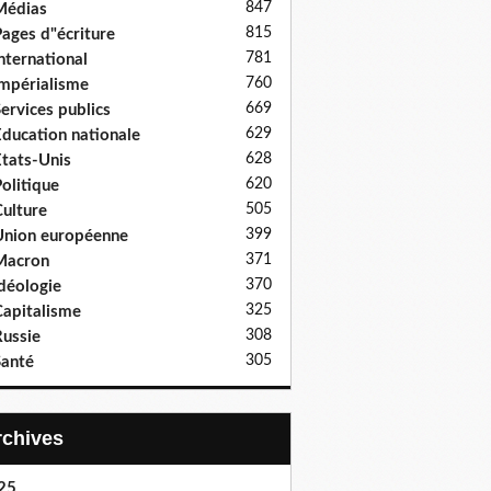
847
Médias
815
ages d"écriture
781
nternational
760
mpérialisme
669
ervices publics
629
ducation nationale
628
tats-Unis
620
olitique
505
ulture
399
nion européenne
371
Macron
370
déologie
325
apitalisme
308
ussie
305
anté
Archives
25