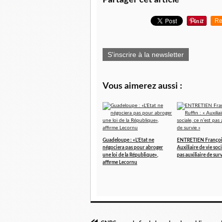
Re
S'inscrire à la newsletter
Vous aimerez aussi :
Guadeloupe : «L'Etat ne
ENTRETIEN François 
négociera pas pour abroger
Auxiliaire de vie soci
une loi de la République»,
pas auxiliaire de surv
affirme Lecornu