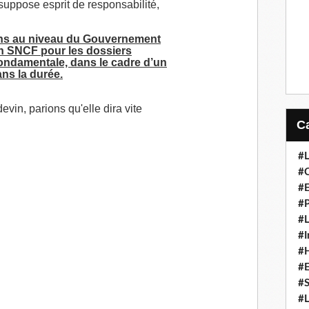
 suppose esprit de responsabilité,
ions au niveau du Gouvernement
ion SNCF pour les dossiers
fondamentale, dans le cadre d’un
ans la durée.
devin, parions qu'elle dira vite
#L
#C
#
#P
#L
#I
#H
#
#S
#L