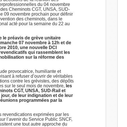
terprofessionnelles du 04 novembre
l
les des Cheminots CGT, UNSA, SUD-
le 09 novembre prochain pour définir
ervention des cheminots, dans le
onal acté pour la semaine du 22 au
le préavis de grève unitaire
dimanche 07 novembre à 12h et de
bre 2010, une nouvelle DCI
 revendicatifs qui rassemblent les
obilisation sur la réforme des
ude provocatrice, humiliante et
sant à refuser d’ouvrir de véritables
ions contre les grévistes, des dépôts
ves sur le seul mois de novembre,
les
minots CGT, UNSA, SUD-Rail et
 jour, de leur indignation et de leur
 réunions programmées par la
s revendications exprimées par les
 sur l’avenir du Service Public SNCF,
essitent une tout autre approche du