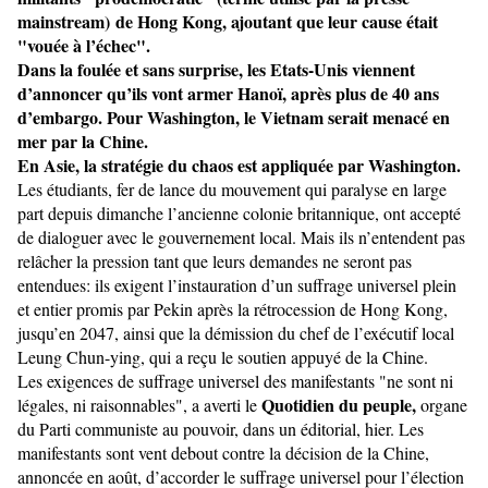
mainstream) de Hong Kong, ajoutant que leur cause était
"vouée à l’échec".
Dans la foulée et sans surprise, les Etats-Unis viennent
d’annoncer qu’ils vont armer Hanoï, après plus de 40 ans
d’embargo. Pour Washington, le Vietnam serait menacé en
mer par la Chine.
En Asie, la stratégie du chaos est appliquée par Washington.
Les étudiants, fer de lance du mouvement qui paralyse en large
part depuis dimanche l’ancienne colonie britannique, ont accepté
de dialoguer avec le gouvernement local. Mais ils n’entendent pas
relâcher la pression tant que leurs demandes ne seront pas
entendues: ils exigent l’instauration d’un suffrage universel plein
et entier promis par Pekin après la rétrocession de Hong Kong,
jusqu’en 2047, ainsi que la démission du chef de l’exécutif local
Leung Chun-ying, qui a reçu le soutien appuyé de la Chine.
Les exigences de suffrage universel des manifestants "ne sont ni
Quotidien du peuple,
légales, ni raisonnables", a averti le
organe
du Parti communiste au pouvoir, dans un éditorial, hier. Les
manifestants sont vent debout contre la décision de la Chine,
annoncée en août, d’accorder le suffrage universel pour l’élection