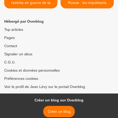
l'entrée en guerre de la
Russie : les inquiétants
Turquie en Syrie
malentendus de deux
visions diplomatiques, par
Roland Hureaux >
Hébergé par Overblog
Top articles
Pages
Contact
Signaler un abus
C.G.U.
Cookies et données personnelles
Préférences cookies
Voir le profil de Jean Lévy sur le portail Overblog
Créer un blog sur Overblog
Créer un blog