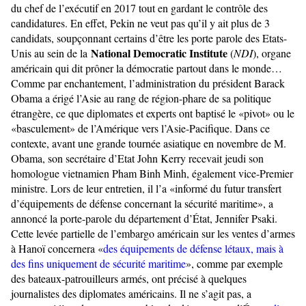
du chef de l’exécutif en 2017 tout en gardant le contrôle des
candidatures. En effet, Pekin ne veut pas qu’il y ait plus de 3
candidats, soupçonnant certains d’être les porte parole des Etats-
National Democratic Institute
Unis au sein de la
(
NDI
), organe
américain qui dit prôner la démocratie partout dans le monde…
Comme par enchantement, l’administration du président Barack
Obama a érigé l’Asie au rang de région-phare de sa politique
étrangère, ce que diplomates et experts ont baptisé le «pivot» ou le
«basculement» de l’Amérique vers l’Asie-Pacifique. Dans ce
contexte, avant une grande tournée asiatique en novembre de M.
Obama, son secrétaire d’Etat John Kerry recevait jeudi son
homologue vietnamien Pham Binh Minh, également vice-Premier
ministre. Lors de leur entretien, il l’a «informé du futur transfert
d’équipements de défense concernant la sécurité maritime», a
annoncé la porte-parole du département d’État, Jennifer Psaki.
Cette levée partielle de l’embargo américain sur les ventes d’armes
à Hanoï concernera «
des équipements de défense létaux, mais à
des fins uniquement de sécurité maritime
», comme par exemple
des bateaux-patrouilleurs armés, ont précisé à quelques
journalistes des diplomates américains. Il ne s’agit pas, a