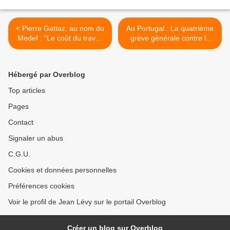
< Pierre Gattaz, au nom du
Au Portugal : La quatrième
Medef : "Le coût du travail
grève générale contre le
doit baisser de 50 milliards
gouvernement aux ordres
d'euros..."
de la "troïka" est suivie
massivement >
Hébergé par Overblog
Top articles
Pages
Contact
Signaler un abus
C.G.U.
Cookies et données personnelles
Préférences cookies
Voir le profil de Jean Lévy sur le portail Overblog
Créer un blog sur Overblog