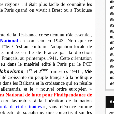
#
es régions : il était plus facile de connaître les
#P
de Paris quand on vivait à Brest ou à Toulouse
#i
#I
#S
#E
te de la Résistance corse tient au rôle essentiel,
#E
National
en son sein en 1943. Non que ce
#P
’île. C’est au contraire l’adaptation locale de
#C
lle, initiée en Ile de France par la direction
#U
Français, au printemps 1941. Cette orientation
#
peu dans le matériel édité à Paris par le PCF
#I
er
ème
olchevisme
, 1
et 2
trimestres 1941 ;
Vie
#C
lité croissante du peuple français à la politique
#R
e dans les Balkans et la croissance qui en résulte
#S
s allemands, et le « nouvel ordre européen »
nt National de lutte pour l’indépendance de
ceux favorables à la libération de la nation
tulards et des traitres
», sans référence comme
jectif de socialisme, que concrétisait sur les
20