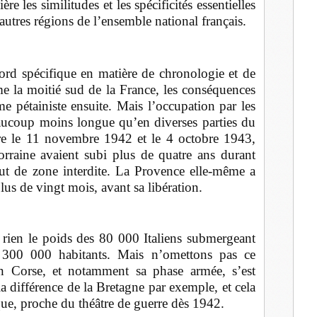
e les similitudes et les spécificités essentielles
l
 autres régions de l’ensemble national français.
ord spécifique en matière de chronologie et de
e la moitié sud de la France, les conséquences
me pétainiste ensuite. Mais l’occupation par les
eaucoup moins longue qu’en diverses parties du
tre le 11 novembre 1942 et le 4 octobre 1943,
orraine avaient subi plus de quatre ans durant
tut de zone interdite. La Provence elle-même a
lus de vingt mois, avant sa libération.
 rien le poids des 80 000 Italiens submergeant
 300 000 habitants. Mais n’omettons pas ce
 en Corse, et notamment sa phase armée, s’est
a différence de la Bretagne par exemple, et cela
que, proche du théâtre de guerre dès 1942.