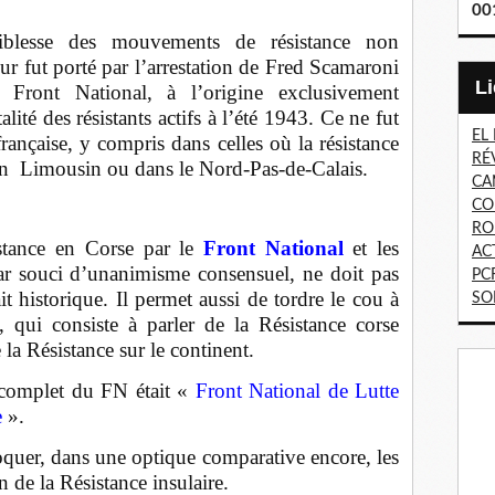
00
faiblesse des mouvements de résistance non
ur fut porté par l’arrestation de Fred Scamaroni
e Front National, à l’origine exclusivement
ité des résistants actifs à l’été 1943. Ce ne fut
EL
rançaise, y compris dans celles où la résistance
RÉ
n
Limousin ou dans le Nord-Pas-de-Calais.
CA
CO
RO
stance en Corse par le
Front National
et les
AC
ar souci d’unanimisme consensuel, ne doit pas
PC
ait historique. Il permet aussi de tordre le cou à
SO
, qui consiste à parler de la Résistance corse
 la Résistance sur le continent.
le complet du FN était «
Front National de Lutte
e
».
, dans une optique comparative encore, les
 de la Résistance insulaire.