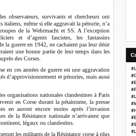
les observateurs, survivants et chercheurs ont
s italiens, même si elle aggravait la pénurie, n’a
s troupes de la Wehrmacht et SS. A l’exception
ciers et d’agents fascistes, les fantassins
de la guerre en 1942, ne cachaient pas leur désir
acraient une bonne partie de leur temps dans les
auprès des Corses.
orse en ces années de guerre est une aggravation
#L
ultés d’approvisionnement et pénuries, mais aussi
#C
#
#P
des organisations nationales clandestines à Paris
#L
venir en Corse durant la pétainisme, la presse
#I
les en auront encore moins après l’invasion
#H
es de la Résistance nationale n’arrivaient que
#
ontinent, légaux ou clandestins.
#S
#L
neront les militants de la Résistance corse à plus