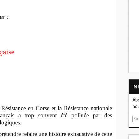
er :
çaise
Abo
nou
Résistance en Corse et la Résistance nationale
français a trop souvent été polluée par des
E
logiques.
m
a
ndre refaire une histoire exhaustive de cette
i