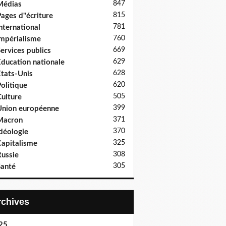
847
Médias
815
ages d"écriture
781
nternational
760
mpérialisme
669
ervices publics
629
ducation nationale
628
tats-Unis
620
olitique
505
ulture
399
nion européenne
371
Macron
370
déologie
325
apitalisme
308
ussie
305
anté
Archives
25