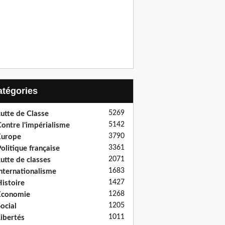
Catégories
5269
utte de Classe
5142
ontre l'impérialisme
3790
Europe
3361
olitique française
2071
utte de classes
1683
nternationalisme
1427
istoire
1268
Economie
1205
ocial
1011
ibertés