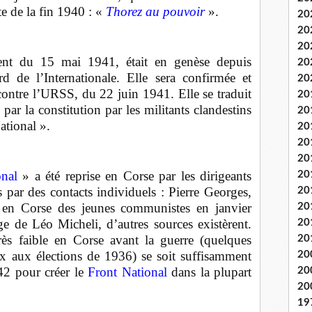
te de la fin 1940 : «
Thorez au pouvoir
».
20
20
20
ement du 15 mai 1941, était en genèse depuis
20
rd de l’Internationale. Elle sera confirmée et
20
 contre l’URSS, du 22 juin 1941. Elle se traduit
20
ar la constitution par les militants clandestins
20
ational ».
20
20
20
onal
» a été reprise en Corse par les dirigeants
20
 par des contacts individuels : Pierre Georges,
20
a en Corse des jeunes communistes en janvier
20
e de Léo Micheli, d’autres sources existèrent.
20
ès faible en Corse avant la guerre (quelques
20
ix aux élections de 1936) se soit suffisamment
20
942 pour créer le
Front National
dans la plupart
20
20
19