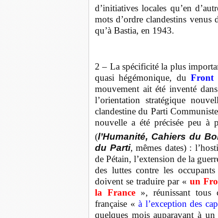
d’initiatives locales qu’en d’autr
mots d’ordre clandestins venus 
qu’à Bastia, en 1943.
2 – La spécificité la plus importan
quasi hégémonique, du
Front 
mouvement ait été inventé dans l
l’orientation stratégique nouve
clandestine du Parti Communiste 
nouvelle a été précisée peu à 
(
l’Humanité, Cahiers du B
du Parti
, mêmes dates) : l’hosti
de Pétain, l’extension de la guerr
des luttes contre les occupant
doivent se traduire par «
un Fro
la France
», réunissant tous 
française
«
à l’exception des capi
quelques mois auparavant à un ob