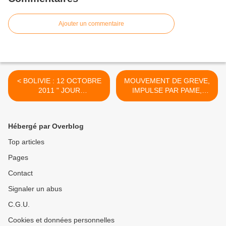
Ajouter un commentaire
< BOLIVIE : 12 OCTOBRE
MOUVEMENT DE GREVE,
2011 " JOUR
IMPULSE PAR PAME,
INTERNATIONAL DE LA
TOUCHANT TOUS LES
DECOLONISATION "
SECTEURS AVEC EN
PERSPECTIVE LA GREVE
Hébergé par Overblog
GENERALE DES 18 ET 19
OCTOBRE >
Top articles
Pages
Contact
Signaler un abus
C.G.U.
Cookies et données personnelles