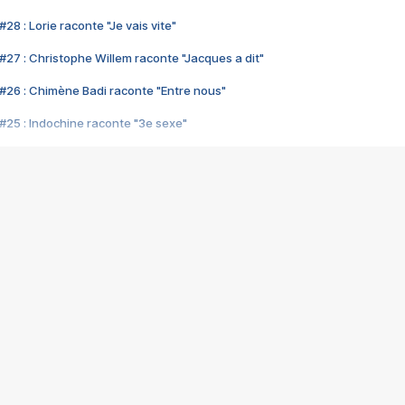
28 : Lorie raconte "Je vais vite"
#27 : Christophe Willem raconte "Jacques a dit"
#26 : Chimène Badi raconte "Entre nous"
#25 : Indochine raconte "3e sexe"
#24 : Zaho raconte "C'est chelou"
#23 : Patrick Bruel raconte "Au café des délices"
#22 : Kyo raconte "Le chemin"
#21 : Nolwenn Leroy raconte "Cassé"
#20 : Patrick Hernandez raconte "Born to be alive"
#19 : Lorie raconte "Près de moi"
#18 : Michael Jones raconte "A nos actes manqués" (avec Jean-Jacque
#17 : Khaled raconte "Aïcha"