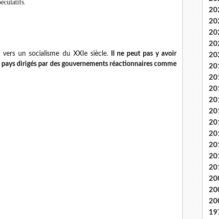
éculatifs.
20
20
20
20
 vers un socialisme du XXIe siècle.
Il ne peut pas y avoir
20
e pays dirigés par des gouvernements réactionnaires comme
20
20
20
20
20
20
20
20
20
20
20
20
20
19