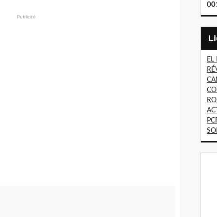
00
Publicité
EL
RÉ
CA
CO
RO
AC
PC
SO