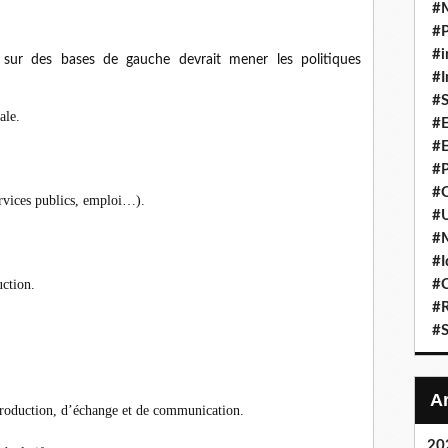
#
#P
#i
sur des bases de gauche devrait mener les politiques
#I
#S
ale.
#E
#E
#P
#C
services publics, emploi…).
#U
#
#I
#C
ction.
#R
#S
production, d’échange et de communication.
20