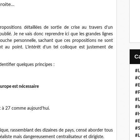
droite…
opositions détaillées de sortie de crise au travers d’un
publié. Je ne vais donc reprendre ici que les grandes lignes
touche personnelle, sachant que ces propositions ne sont
 au point. L’intérêt d’un tel colloque est justement de
dentifier quelques principes :
#L
#C
#
Europe est nécessaire
#P
#L
#I
t à 27 comme aujourd’hui.
#H
#
#S
nique, rassemblant des dizaines de pays, censé aborder tous
#L
éaliste mais dangereusement centralisateur et dirigiste.