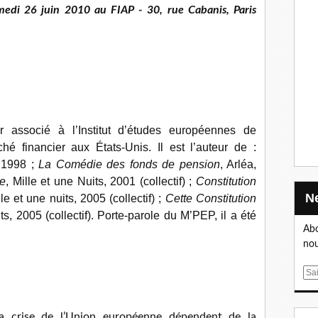
medi 26 juin 2010 au FIAP - 30, rue Cabanis, Paris
r associé à l’Institut d’études européennes de
ché financier aux États-Unis. Il est l’auteur de :
 1998 ;
La Comédie des fonds de pension
, Arléa,
e
, Mille et une Nuits, 2001 (collectif) ;
Constitution
le et une nuits, 2005 (collectif) ;
Cette Constitution
its, 2005 (collectif). Porte-parole du M’PEP, il a été
Abo
nou
E
m
a
la crise de l’Union européenne dépendent de la
i