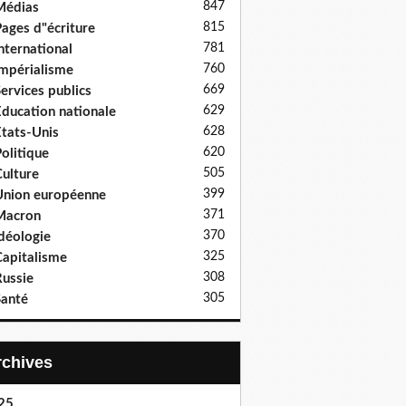
847
Médias
815
ages d"écriture
781
nternational
760
mpérialisme
669
ervices publics
629
ducation nationale
628
tats-Unis
620
olitique
505
ulture
399
nion européenne
371
Macron
370
déologie
325
apitalisme
308
ussie
305
anté
Archives
25