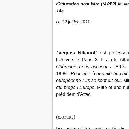
d’éducation populaire (M’PEP) le sa
14e.
Le 12 juillet 2010.
Jacques Nikonoff
est professeu
l’Université Paris 8. Il a été Atta
Chômage, nous accusons
! Arléa,
1999 ;
Pour une économie humain
européenne : ils se sont dit oui,
Mil
qui piège l’Europe
, Mille et une nu
prédident d'Attac.
(extraits)
Les propositions pour sortir de 