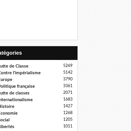
Catégories
5269
utte de Classe
5142
ontre l'impérialisme
3790
Europe
3361
olitique française
2071
utte de classes
1683
nternationalisme
1427
istoire
1268
Economie
1205
ocial
1011
ibertés