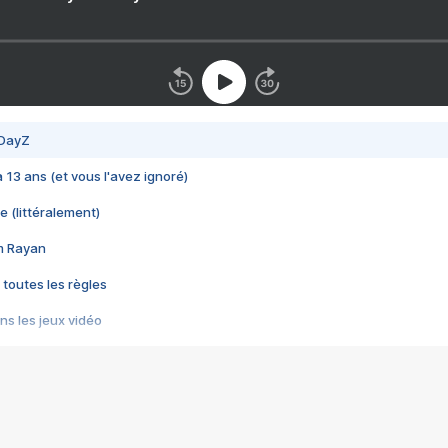
 DayZ
 a 13 ans (et vous l'avez ignoré)
e (littéralement)
im Rayan
 toutes les règles
s les jeux vidéo
us choquant de Rockstar ? - Le scandale BULLY
e plus moche de Steam
du RÊVE tourne au CAUCHEMAR