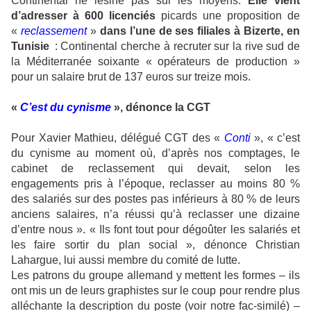
Continental ne lésine pas sur les moyens.
Elle vient
d’adresser à 600 licenciés
picards une proposition de
«
reclassement
»
dans l’une de ses filiales à Bizerte, en
Tunisie
: Continental cherche à recruter sur la rive sud de
la Méditerranée soixante « opérateurs de production »
pour un salaire brut de 137 euros sur treize mois.
«
C’est du cynisme
», dénonce la CGT
Pour Xavier Mathieu, délégué CGT des «
Conti
», « c’est
du cynisme au moment où, d’après nos comptages, le
cabinet de reclassement qui devait, selon les
engagements pris à l’époque, reclasser au moins 80 %
des salariés sur des postes pas inférieurs à 80 % de leurs
anciens salaires, n’a réussi qu’à reclasser une dizaine
d’entre nous ». « Ils font tout pour dégoûter les salariés et
les faire sortir du plan social », dénonce Christian
Lahargue, lui aussi membre du comité de lutte.
Les patrons du groupe allemand y mettent les formes – ils
ont mis un de leurs graphistes sur le coup pour rendre plus
alléchante la description du poste (voir notre fac-similé) –