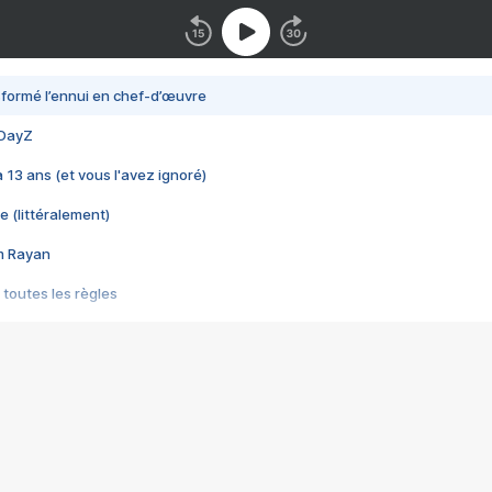
nsformé l’ennui en chef-d’œuvre
 DayZ
 a 13 ans (et vous l'avez ignoré)
e (littéralement)
im Rayan
 toutes les règles
s les jeux vidéo
us choquant de Rockstar ? - Le scandale BULLY
e plus moche de Steam
du RÊVE tourne au CAUCHEMAR
pendant 8 heures