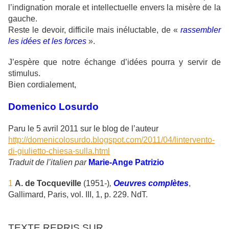
l’indignation morale et intellectuelle envers la misère de la
gauche.
Reste le devoir, difficile mais inéluctable, de «
rassembler
les idées et les forces
».
J’espère que notre échange d’idées pourra y servir de
stimulus.
Bien cordialement,
Domenico Losurdo
Paru le 5 avril 2011 sur le blog de l’auteur
http://domenicolosurdo.blogspot.com/2011/04/lintervento-
di-giulietto-chiesa-sulla.html
Traduit de l’italien par
Marie-Ange Patrizio
1
A. de Tocqueville
(1951
-
)
,
Oeuvres complètes
,
Gallimard, Paris, vol. III, 1, p. 229. NdT.
TEXTE REPRIS SUR