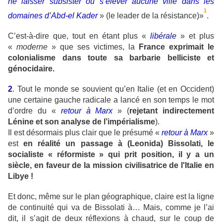
ne laisser subsister ou s’élever aucune ville dans les
1
domaines d’Abd-el Kader
» (le leader de la résistance)»
.
C’est-à-dire que, tout en étant plus «
libérale
» et plus
«
moderne
» que ses victimes, la
France exprimait le
colonialisme dans toute sa barbarie belliciste et
génocidaire.
2
. Tout le monde se souvient qu’en Italie (et en Occident)
une certaine gauche radicale a lancé en son temps le mot
d’ordre du «
retour à Marx
» (
rejetant indirectement
Lénine et son analyse de l’impérialisme
).
Il est désormais plus clair que le présumé «
retour à Marx
»
est
en réalité un passage à (Leonida) Bissolati, le
socialiste « réformiste » qui prit position, il y a un
siècle, en faveur de la mission civilisatrice de l'Italie en
Libye !
Et donc, même sur le plan géographique, claire est la ligne
de continuité qui va de Bissolati à… Mais, comme je l’ai
dit, il s’agit de deux réflexions à chaud, sur le coup de