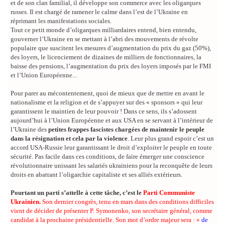
et de son clan familial, il développe son commerce avec les oligarques
russes. Il est chargé de ramener le calme dans l’est de l’Ukraine en
réprimant les manifestations sociales.
Tout ce petit monde d’oligarques milliardaires entend, bien entendu,
gouverner l’Ukraine en se mettant à l’abri des mouvements de révolte
populaire que suscitent les mesures d’augmentation du prix du gaz (50%),
des loyers, le licenciement de dizaines de milliers de fonctionnaires, la
baisse des pensions, l’augmentation du prix des loyers imposés par le FMI
et l’Union Européenne...
Pour parer au mécontentement, quoi de mieux que de mettre en avant le
nationalisme et la religion et de s’appuyer sur des « sponsors » qui leur
garantissent le maintien de leur pouvoir ! Dans ce sens, ils s’adossent
aujourd’hui à l’Union Européenne et aux USA en se servant à l’intérieur de
l’Ukraine des
petites frappes fascistes chargées de maintenir le peuple
dans la résignation et cela par la violence
. Leur plus grand espoir c’est un
accord USA-Russie leur garantissant le droit d’exploiter le peuple en toute
sécurité. Pas facile dans ces conditions, de faire émerger une conscience
révolutionnaire unissant les salariés ukrainiens pour la reconquête de leurs
droits en abattant l’oligarchie capitaliste et ses alliés extérieurs.
Pourtant un parti s’attelle à cette tâche, c’est le
Parti Communiste
Ukrainien.
Son dernier congrès, tenu en mars dans des conditions difficiles
vient de décider de présenter P. Symonenko, son secrétaire général, comme
candidat à la prochaine présidentielle. Son mot d’ordre majeur sera : «
de