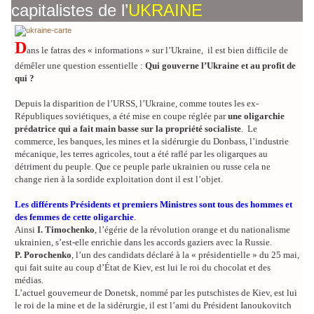
capitalistes de l’
UKRAINE
D
ans le fatras des « informations » sur l’Ukraine, il est bien difficile de
démêler une question essentielle :
Qui gouverne l’Ukraine et au profit de
qui ?
Depuis la disparition de l’URSS, l’Ukraine, comme toutes les ex-
Républiques soviétiques, a été mise en coupe réglée par
une oligarchie
prédatrice qui a fait main basse sur la propriété socialiste
. Le
commerce, les banques, les mines et la sidérurgie du Donbass, l’industrie
mécanique, les terres agricoles, tout a été raflé par les oligarques au
détriment du peuple. Que ce peuple parle ukrainien ou russe cela ne
change rien à la sordide exploitation dont il est l’objet.
Les différents Présidents et premiers Ministres sont tous des hommes et
des femmes de cette oligarchie
.
Ainsi
I. Timochenko
, l’égérie de la révolution orange et du nationalisme
ukrainien, s’est-elle enrichie dans les accords gaziers avec la Russie.
P. Porochenko
, l’un des candidats déclaré à la « présidentielle » du 25 mai,
qui fait suite au coup d’État de Kiev, est lui le roi du chocolat et des
médias.
L’actuel gouverneur de Donetsk, nommé par les putschistes de Kiev, est lui
le roi de la mine et de la sidérurgie, il est l’ami du Président Ianoukovitch