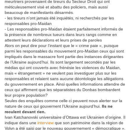
meurtriers provenaient de tireurs du Secteur Droit qui ont
méticuleusement visé et abattu des policiers, mais aussi
beaucoup de manifestants désarmés.
- les tireurs n’ont jamais été inquiétés, ni recherchés par les
responsables pro-Maidan
- Les responsables pro-Maidan étaient parfaitement informés de
la présence de nombreux tueurs dans leurs rangs comme en
attestent leurs déclarations et leurs prises de paroles
Alors on peut dire pour l’instant que le « crime paie », puisque
parmi les responsables du mouvement pro-Maidan ceux qui sont
impliqués dans le massacre font partie des instances dirigeantes
de l’Ukraine aujourd’hui. Ils sont largement secondés par les
médias qui ont couverts avec frénésie les violences du Maidan,
mais « étrangement » ne veulent pas investiguer plus sur les
responsables et relaient sans aucune déontologie les allégations
du gouvernement en place. Ainsi quelles informations attendre de
ceux qui affirment que les séparatistes du Donbas bombardent
leur propre population?
Seules des enquêtes comme celle ci peuvent nous alerter sur la
nature de ceux qui gouvernent l’Ukraine aujourd’hui.
Ils ne
reculent devant rien.
Ivan Katchanovski universitaire d’Ottawa est Ukrainien d’origine. Il
indique dans une
interview
que son patrimoine dans la région de
Volyn a été saisi par le nouveau gouvernement « démocratique ».