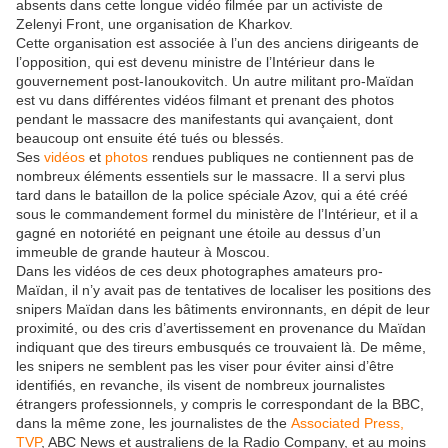
absents dans cette longue vidéo filmée par un activiste de
Zelenyi Front, une organisation de Kharkov.
Cette organisation est associée à l’un des anciens dirigeants de
l’opposition, qui est devenu ministre de l’Intérieur dans le
gouvernement post-Ianoukovitch. Un autre militant pro-Maïdan
est vu dans différentes vidéos filmant et prenant des photos
pendant le massacre des manifestants qui avançaient, dont
beaucoup ont ensuite été tués ou blessés.
Ses
vidéos
et
photos
rendues publiques ne contiennent pas de
nombreux éléments essentiels sur le massacre. Il a servi plus
tard dans le bataillon de la police spéciale Azov, qui a été créé
sous le commandement formel du ministère de l’Intérieur, et il a
gagné en notoriété en peignant une étoile au dessus d’un
immeuble de grande hauteur à Moscou.
Dans les vidéos de ces deux photographes amateurs pro-
Maïdan, il n’y avait pas de tentatives de localiser les positions des
snipers Maïdan dans les bâtiments environnants, en dépit de leur
proximité, ou des cris d’avertissement en provenance du Maïdan
indiquant que des tireurs embusqués ce trouvaient là. De même,
les snipers ne semblent pas les viser pour éviter ainsi d’être
identifiés, en revanche, ils visent de nombreux journalistes
étrangers professionnels, y compris le correspondant de la BBC,
dans la même zone, les journalistes de the
Associated Press,
TVP
, ABC News et australiens de la Radio Company, et au moins