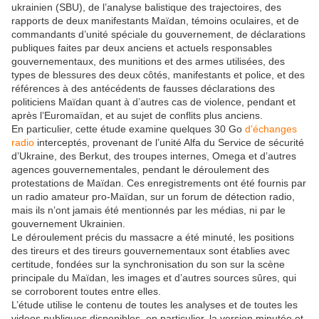
ukrainien (SBU), de l’analyse balistique des trajectoires, des
rapports de deux manifestants Maïdan, témoins oculaires, et de
commandants d’unité spéciale du gouvernement, de déclarations
publiques faites par deux anciens et actuels responsables
gouvernementaux, des munitions et des armes utilisées, des
types de blessures des deux côtés, manifestants et police, et des
références à des antécédents de fausses déclarations des
politiciens Maïdan quant à d’autres cas de violence, pendant et
après l’Euromaïdan, et au sujet de conflits plus anciens.
En particulier, cette étude examine quelques 30 Go
d’échanges
radio
interceptés, provenant de l’unité Alfa du Service de sécurité
d’Ukraine, des Berkut, des troupes internes, Omega et d’autres
agences gouvernementales, pendant le déroulement des
protestations de Maïdan. Ces enregistrements ont été fournis par
un radio amateur pro-Maïdan, sur un forum de détection radio,
mais ils n’ont jamais été mentionnés par les médias, ni par le
gouvernement Ukrainien.
Le déroulement précis du massacre a été minuté, les positions
des tireurs et des tireurs gouvernementaux sont établies avec
certitude, fondées sur la synchronisation du son sur la scène
principale du Maïdan, les images et d’autres sources sûres, qui
se corroborent toutes entre elles.
L’étude utilise le contenu de toutes les analyses et de toutes les
videos publiques disponibles, en particulier, la version minutée et