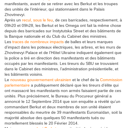
manifestants, avant de se retirer avec les Berkut et les troupes
des unités de l’intérieur, qui stationnaient dans le Palais
Zhovtnevyi.
Après un
recul, sous le feu
, de ces barricades, respectivement, à
09h20 et 09h28, les Berkut et les Omega ont fait la même chose
depuis des barricades sur Instytutska Street et des bâtiments de
la Banque nationale et du Club du Cabinet des ministres.
Les
traces de nombreux impacts
de balles et leurs marques
d’impact dans les poteaux électriques, les arbres, et les murs de
Zhovtnevyi Palace et de l’Hôtel Ukraine indiquent également que
la police a tiré en direction des manifestants et des bâtiments
occupés par les manifestants. Les tireurs du SBU se trouvaient
dans le Cabinet des ministres, l’administration présidentielle, et
les bâtiments voisins.
Le
nouveau gouvernement ukrainien
et le chef de la
Commission
parlementaire
a publiquement déclaré que les tireurs d’élite qui
ont massacré les manifestants non armés faisaient partie de ces
unités. Plus précisément, le Bureau du Procureur général a
annoncé le 12 Septembre 2014 que son enquête a révélé qu’un
commandant Berkut et deux membres de son unité étaient
responsables du meurtre de 39 manifestants Euromaïdan, soit la
majorité absolue des quelques 50 manifestants tués ou
mortellement blessés le 20 Février 2014.