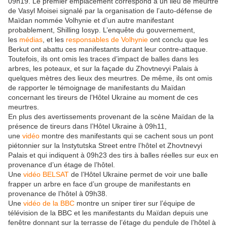
09h19. Le premier emplacement correspond à un lieu de meurtre
de Vasyl Moisei signalé par la organisation de l’auto-défense de
Maïdan nommée Volhynie et d’un autre manifestant
probablement, Shilling Iosyp. L’enquête du gouvernement,
les
médias
, et les
responsables de Volhynie
ont conclu que les
Berkut ont abattu ces manifestants durant leur contre-attaque.
Toutefois, ils ont omis les traces d’impact de balles dans les
arbres, les poteaux, et sur la façade du Zhovtnevyi Palais à
quelques mètres des lieux des meurtres. De même, ils ont omis
de rapporter le témoignage de manifestants du Maïdan
concernant les tireurs de l’Hôtel Ukraine au moment de ces
meurtres.
En plus des avertissements provenant de la scène Maïdan de la
présence de tireurs dans l’Hôtel Ukraine à 09h11,
une
vidéo
montre des manifestants qui se cachent sous un pont
piétonnier sur la Instytutska Street entre l’hôtel et Zhovtnevyi
Palais et qui indiquent à 09h23 des tirs à balles réelles sur eux en
provenance d’un étage de l’hôtel.
Une
vidéo BELSAT
de l’Hôtel Ukraine permet de voir une balle
frapper un arbre en face d’un groupe de manifestants en
provenance de l’hôtel à 09h38.
Une
vidéo de la BBC
montre un sniper tirer sur l’équipe de
télévision de la BBC et les manifestants du Maïdan depuis une
fenêtre donnant sur la terrasse de l’étage du pendule de l’hôtel à