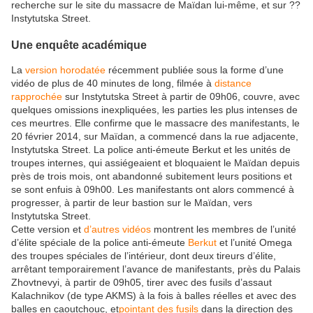
recherche sur le site du massacre de Maïdan lui-même, et sur ??
Instytutska Street.
Une enquête académique
La
version horodatée
récemment publiée sous la forme d’une
vidéo de plus de 40 minutes de long, filmée à
distance
rapprochée
sur Instytutska Street à partir de 09h06, couvre, avec
quelques omissions inexpliquées, les parties les plus intenses de
ces meurtres. Elle confirme que le massacre des manifestants, le
20 février 2014, sur Maïdan, a commencé dans la rue adjacente,
Instytutska Street. La police anti-émeute Berkut et les unités de
troupes internes, qui assiégeaient et bloquaient le Maïdan depuis
près de trois mois, ont abandonné subitement leurs positions et
se sont enfuis à 09h00. Les manifestants ont alors commencé à
progresser, à partir de leur bastion sur le Maïdan, vers
Instytutska Street.
Cette version et
d’autres vidéos
montrent les membres de l’unité
d’élite spéciale de la police anti-émeute
Berkut
et l’unité Omega
des troupes spéciales de l’intérieur, dont deux tireurs d’élite,
arrêtant temporairement l’avance de manifestants, près du Palais
Zhovtnevyi, à partir de 09h05, tirer avec des fusils d’assaut
Kalachnikov (de type AKMS) à la fois à balles réelles et avec des
balles en caoutchouc, et
pointant des fusils
dans la direction des