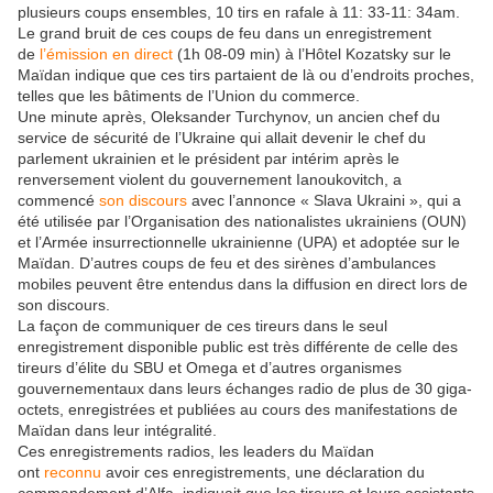
plusieurs coups ensembles, 10 tirs en rafale à 11: 33-11: 34am.
Le grand bruit de ces coups de feu dans un enregistrement
de
l’émission en direct
(1h 08-09 min) à l’Hôtel Kozatsky sur le
Maïdan indique que ces tirs partaient de là ou d’endroits proches,
telles que les bâtiments de l’Union du commerce.
Une minute après, Oleksander Turchynov, un ancien chef du
service de sécurité de l’Ukraine qui allait devenir le chef du
parlement ukrainien et le président par intérim après le
renversement violent du gouvernement Ianoukovitch, a
commencé
son discours
avec l’annonce « Slava Ukraini », qui a
été utilisée par l’Organisation des nationalistes ukrainiens (OUN)
et l’Armée insurrectionnelle ukrainienne (UPA) et adoptée sur le
Maïdan. D’autres coups de feu et des sirènes d’ambulances
mobiles peuvent être entendus dans la diffusion en direct lors de
son discours.
La façon de communiquer de ces tireurs dans le seul
enregistrement disponible public est très différente de celle des
tireurs d’élite du SBU et Omega et d’autres organismes
gouvernementaux dans leurs échanges radio de plus de 30 giga-
octets, enregistrées et publiées au cours des manifestations de
Maïdan dans leur intégralité.
Ces enregistrements radios, les leaders du Maïdan
ont
reconnu
avoir ces enregistrements, une déclaration du
commandement d’Alfa, indiquait que les tireurs et leurs assistants