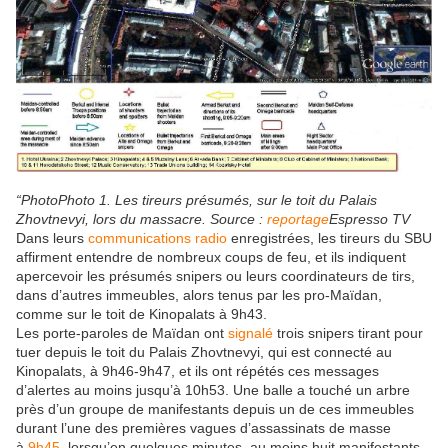
“PhotoPhoto 1. Les tireurs présumés, sur le toit du Palais
Zhovtnevyi, lors du massacre. Source :
reportage
Espresso TV
Dans leurs
communications radio
enregistrées, les tireurs du SBU
affirment entendre de nombreux coups de feu, et ils indiquent
apercevoir les présumés snipers ou leurs coordinateurs de tirs,
dans d’autres immeubles, alors tenus par les pro-Maïdan,
comme sur le toit de Kinopalats à 9h43.
Les porte-paroles de Maïdan ont
signalé
trois snipers tirant pour
tuer depuis le toit du Palais Zhovtnevyi, qui est connecté au
Kinopalats, à 9h46-9h47, et ils ont répétés ces messages
d’alertes au moins jusqu’à 10h53. Une balle a touché un arbre
près d’un groupe de manifestants depuis un de ces immeubles
durant l’une des premières vagues d’assassinats de masse
à
9h45
, lorsqu’en quelques minutes, au moins huit manifestants