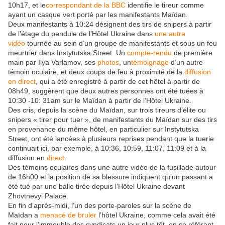
10h17, et le
correspondant de la BBC
identifie le tireur comme
ayant un casque vert porté par les manifestants Maïdan.
Deux manifestants à 10:24 désignent des tirs de snipers à partir
de l’étage du pendule de l’Hôtel Ukraine dans
une autre
vidéo
tournée au sein d’un groupe de manifestants et sous un feu
meurtrier dans Instytutska Street. Un
compte-rendu
de première
main par Ilya Varlamov, ses
photos
, un
témoignage
d’un autre
témoin oculaire, et deux coups de feu à proximité de la
diffusion
en direct
, qui a été enregistré à partir de cet hôtel à partir de
08h49, suggèrent que deux autres personnes ont été tuées à
10:30 -10: 31am sur le Maïdan à partir de l’Hôtel Ukraine.
Des cris, depuis la scène du Maïdan, sur trois tireurs d’élite ou
snipers « tirer pour tuer », de manifestants du Maïdan sur des tirs
en provenance du même hôtel, en particulier sur Instytutska
Street, ont été lancées à plusieurs reprises pendant que la tuerie
continuait ici, par exemple, à 10:36, 10:59, 11:07, 11:09 et à la
diffusion en
direct
.
Des témoins oculaires dans une autre vidéo de la fusillade autour
de 16h00 et la position de sa blessure indiquent qu’un passant a
été tué par une balle tirée depuis l’Hôtel Ukraine devant
Zhovtnevyi Palace.
En fin d’après-midi, l’un des porte-paroles sur la scène de
Maïdan a
menacé de bruler
l’hôtel Ukraine, comme cela avait été
fait pour l’immeuble des syndicats un jour plus tôt, en se référant