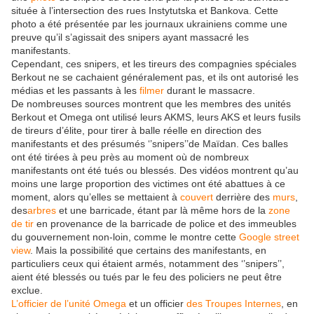
située à l’intersection des rues Instytutska et Bankova. Cette
photo a été présentée par les journaux ukrainiens comme une
preuve qu’il s’agissait des snipers ayant massacré les
manifestants.
Cependant, ces snipers, et les tireurs des compagnies spéciales
Berkout ne se cachaient généralement pas, et ils ont autorisé les
médias et les passants à les
filmer
durant le massacre.
De nombreuses sources montrent que les membres des unités
Berkout et Omega ont utilisé leurs AKMS, leurs AKS et leurs fusils
de tireurs d’élite, pour tirer à balle réelle en direction des
manifestants et des présumés ‘’snipers’’de Maïdan. Ces balles
ont été tirées à peu près au moment où de nombreux
manifestants ont été tués ou blessés. Des vidéos montrent qu’au
moins une large proportion des victimes ont été abattues à ce
moment, alors qu’elles se mettaient à
couvert
derrière des
murs
,
des
arbres
et une barricade, étant par là même hors de la
zone
de tir
en provenance de la barricade de police et des immeubles
du gouvernement non-loin, comme le montre cette
Google street
view
. Mais la possibilité que certains des manifestants, en
particuliers ceux qui étaient armés, notamment des ‘’snipers’’,
aient été blessés ou tués par le feu des policiers ne peut être
exclue.
L’officier de l’unité Omega
et un officier
des Troupes Internes
, en