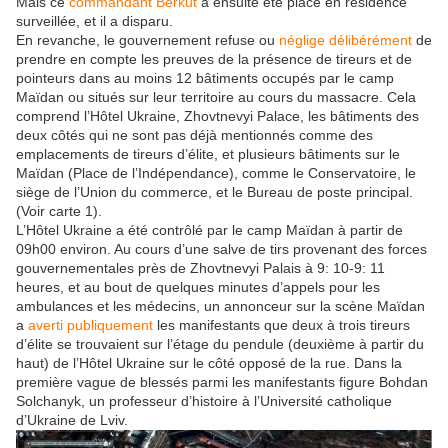
Mais ce
commandant Berkut
a ensuite été placé en résidence
surveillée, et il a disparu.
En revanche, le gouvernement refuse ou
néglige délibérément
de
prendre en compte les preuves de la présence de tireurs et de
pointeurs dans au moins 12 bâtiments occupés par le camp
Maïdan ou situés sur leur territoire au cours du massacre. Cela
comprend l’Hôtel Ukraine, Zhovtnevyi Palace, les bâtiments des
deux côtés qui ne sont pas déjà mentionnés comme des
emplacements de tireurs d’élite, et plusieurs bâtiments sur le
Maïdan (Place de l’Indépendance), comme le Conservatoire, le
siège de l’Union du commerce, et le Bureau de poste principal.
(Voir carte 1).
L’Hôtel Ukraine a été contrôlé par le camp Maïdan à partir de
09h00 environ. Au cours d’une salve de tirs provenant des forces
gouvernementales près de Zhovtnevyi Palais à 9: 10-9: 11
heures, et au bout de quelques minutes d’appels pour les
ambulances et les médecins, un annonceur sur la scène Maïdan
a
averti publiquement
les manifestants que deux à trois tireurs
d’élite se trouvaient sur l’étage du pendule (deuxième à partir du
haut) de l’Hôtel Ukraine sur le côté opposé de la rue. Dans la
première vague de blessés parmi les manifestants figure Bohdan
Solchanyk, un professeur d’histoire à l’Université catholique
d’Ukraine de Lviv.