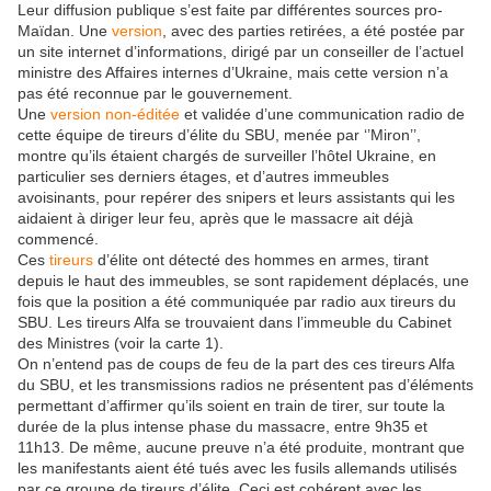
Leur diffusion publique s’est faite par différentes sources pro-
Maïdan. Une
version
, avec des parties retirées, a été postée par
un site internet d’informations, dirigé par un conseiller de l’actuel
ministre des Affaires internes d’Ukraine, mais cette version n’a
pas été reconnue par le gouvernement.
Une
version non-éditée
et validée d’une communication radio de
cette équipe de tireurs d’élite du SBU, menée par ‘’Miron’’,
montre qu’ils étaient chargés de surveiller l’hôtel Ukraine, en
particulier ses derniers étages, et d’autres immeubles
avoisinants, pour repérer des snipers et leurs assistants qui les
aidaient à diriger leur feu, après que le massacre ait déjà
commencé.
Ces
tireurs
d’élite ont détecté des hommes en armes, tirant
depuis le haut des immeubles, se sont rapidement déplacés, une
fois que la position a été communiquée par radio aux tireurs du
SBU. Les tireurs Alfa se trouvaient dans l’immeuble du Cabinet
des Ministres (voir la carte 1).
On n’entend pas de coups de feu de la part des ces tireurs Alfa
du SBU, et les transmissions radios ne présentent pas d’éléments
permettant d’affirmer qu’ils soient en train de tirer, sur toute la
durée de la plus intense phase du massacre, entre 9h35 et
11h13. De même, aucune preuve n’a été produite, montrant que
les manifestants aient été tués avec les fusils allemands utilisés
par ce groupe de tireurs d’élite. Ceci est cohérent avec les