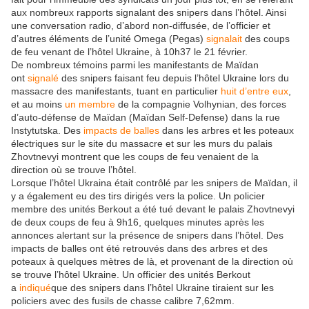
aux nombreux rapports signalant des snipers dans l’hôtel. Ainsi
une conversation radio, d’abord non-diffusée, de l’officier et
d’autres éléments de l’unité Omega (Pegas)
signalait
des coups
de feu venant de l’hôtel Ukraine, à 10h37 le 21 février.
De nombreux témoins parmi les manifestants de Maïdan
ont
signalé
des snipers faisant feu depuis l’hôtel Ukraine lors du
massacre des manifestants, tuant en particulier
huit d’entre eux
,
et au moins
un membre
de la compagnie Volhynian, des forces
d’auto-défense de Maïdan (Maïdan Self-Defense) dans la rue
Instytutska. Des
impacts de balles
dans les arbres et les poteaux
électriques sur le site du massacre et sur les murs du palais
Zhovtnevyi montrent que les coups de feu venaient de la
direction où se trouve l’hôtel.
Lorsque l’hôtel Ukraina était contrôlé par les snipers de Maïdan, il
y a également eu des tirs dirigés vers la police. Un policier
membre des unités Berkout a été tué devant le palais Zhovtnevyi
de deux coups de feu à 9h16, quelques minutes après les
annonces alertant sur la présence de snipers dans l’hôtel. Des
impacts de balles ont été retrouvés dans des arbres et des
poteaux à quelques mètres de là, et provenant de la direction où
se trouve l’hôtel Ukraine. Un officier des unités Berkout
a
indiqué
que des snipers dans l’hôtel Ukraine tiraient sur les
policiers avec des fusils de chasse calibre 7,62mm.