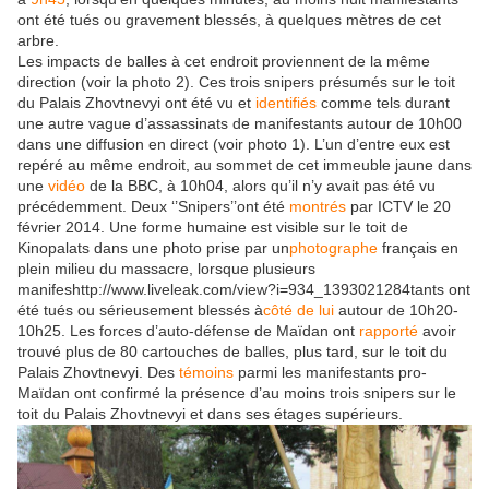
ont été tués ou gravement blessés, à quelques mètres de cet
arbre.
Les impacts de balles à cet endroit proviennent de la même
direction (voir la photo 2). Ces trois snipers présumés sur le toit
du Palais Zhovtnevyi ont été vu et
identifiés
comme tels durant
une autre vague d’assassinats de manifestants autour de 10h00
dans une diffusion en direct (voir photo 1). L’un d’entre eux est
repéré au même endroit, au sommet de cet immeuble jaune dans
une
vidéo
de la BBC, à 10h04, alors qu’il n’y avait pas été vu
précédemment. Deux ‘’Snipers’’ont été
montrés
par ICTV le 20
février 2014. Une forme humaine est visible sur le toit de
Kinopalats dans une photo prise par un
photographe
français en
plein milieu du massacre, lorsque plusieurs
manifeshttp://www.liveleak.com/view?i=934_1393021284tants ont
été tués ou sérieusement blessés à
côté de lui
autour de 10h20-
10h25. Les forces d’auto-défense de Maïdan ont
rapporté
avoir
trouvé plus de 80 cartouches de balles, plus tard, sur le toit du
Palais Zhovtnevyi. Des
témoins
parmi les manifestants pro-
Maïdan ont confirmé la présence d’au moins trois snipers sur le
toit du Palais Zhovtnevyi et dans ses étages supérieurs.