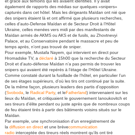
et grâce aux témoins qui les avaient identifiés. Il y avait
également de rapports des médias sur quelques «snipers»
capturés dans cet hôtel. Mais les dirigeants Maïdan ont nié que
des snipers étaient là et ont affirmé que plusieurs recherches,
celles d’auto-Defense Maïdan et de Secteur Droit à l’Hôtel
Ukraine, celles menées vers midi par des manifestants de
Maïdan armés de AKMS ou AKS et de fusils, au Zhovtnevyi
Palace, et au Conservatoire pendant le massacre et peu de
temps après, n’ont pas trouvé de sniper.
Pour exemple, Mustafa Nayem, qui intervient en direct pour
Hromadske TV, a
déclaré
à 15h00 que la recherche du Secteur
Droit et d’auto-défense Maïdan n’a pas permis de trouver les
snipers qui avaient été repérés à l’étage de l’Hôtel Ukraine.
Comme constaté durant la fusillade de l’hôtel, en particulier l’un
de ses étages supérieurs, d’où les tirs ont continué par la suite.
De la même façon, plusieurs leaders des partis d’opposition
(
Svoboda
, le
Radical Party
, et le
Fatherland
) intervenaient sur les
lieux du Maïdan, et critiquaient le gouvernement Ianoukovitch et
ses tireurs d’élite pendant ou juste après que de nombreux coups
de feu étaient tirés à partir des bâtiments voisins situés sur le
Maïdan.
Par exemple, une synchronisation d’un enregistrement de
la
diffusion en direct
et une brève
communication
radio
interceptée des tireurs réels montrent qu’ils ont tiré