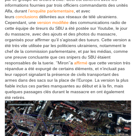
informations fournies par trois officiers commandants des unités
Alfa, durant
l’enquête parlementaire
, et avec
leurs
conclusions
délivrées aux réseaux de télé ukrainiens.
Cependant, une
version modifiée
des communications radio de
cette équipe de tireurs du SBU a été postée sur Youtube, le jour
du massacre, avec des ajouts et des photos du massacre,
organisés pour affirmer qu’il s’agissait des tueurs. Cette version a
été très vite utilisée par les politiciens ukrainiens, notamment le
chef de la commission parlementaire, et par les médias, comme
une preuve concluante que ces snipers du SBU étaient
responsables de la tuerie. ‘’Miron’’a
affirmé
que cette version très
répandue a été expurgé de certains éléments, et n’incluait pas
leur rapport signalant la présence de civils transportant des
armes dans des sacs sur la place de l’Europe. La version la plus
fiable inclus ces parties manquantes au début et à la fin, mais
quelques passages clés durant le massacre en ont également
été retirés.