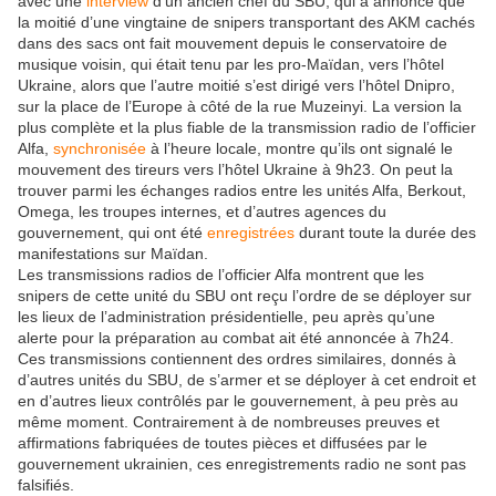
avec une
interview
d’un ancien chef du SBU, qui a annoncé que
la moitié d’une vingtaine de snipers transportant des AKM cachés
dans des sacs ont fait mouvement depuis le conservatoire de
musique voisin, qui était tenu par les pro-Maïdan, vers l’hôtel
Ukraine, alors que l’autre moitié s’est dirigé vers l’hôtel Dnipro,
sur la place de l’Europe à côté de la rue Muzeinyi. La version la
plus complète et la plus fiable de la transmission radio de l’officier
Alfa,
synchronisée
à l’heure locale, montre qu’ils ont signalé le
mouvement des tireurs vers l’hôtel Ukraine à 9h23. On peut la
trouver parmi les échanges radios entre les unités Alfa, Berkout,
Omega, les troupes internes, et d’autres agences du
gouvernement, qui ont été
enregistrées
durant toute la durée des
manifestations sur Maïdan.
Les transmissions radios de l’officier Alfa montrent que les
snipers de cette unité du SBU ont reçu l’ordre de se déployer sur
les lieux de l’administration présidentielle, peu après qu’une
alerte pour la préparation au combat ait été annoncée à 7h24.
Ces transmissions contiennent des ordres similaires, donnés à
d’autres unités du SBU, de s’armer et se déployer à cet endroit et
en d’autres lieux contrôlés par le gouvernement, à peu près au
même moment. Contrairement à de nombreuses preuves et
affirmations fabriquées de toutes pièces et diffusées par le
gouvernement ukrainien, ces enregistrements radio ne sont pas
falsifiés.