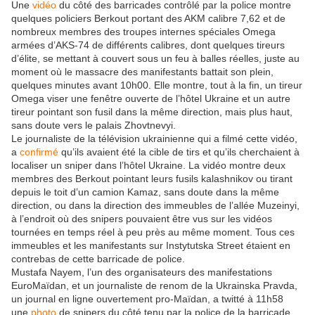
Une
vidéo
du côté des barricades contrôlé par la police montre
quelques policiers Berkout portant des AKM calibre 7,62 et de
nombreux membres des troupes internes spéciales Omega
armées d’AKS-74 de différents calibres, dont quelques tireurs
d’élite, se mettant à couvert sous un feu à balles réelles, juste au
moment où le massacre des manifestants battait son plein,
quelques minutes avant 10h00. Elle montre, tout à la fin, un tireur
Omega viser une fenêtre ouverte de l’hôtel Ukraine et un autre
tireur pointant son fusil dans la même direction, mais plus haut,
sans doute vers le palais Zhovtnevyi.
Le journaliste de la télévision ukrainienne qui a filmé cette vidéo,
a
confirmé
qu’ils avaient été la cible de tirs et qu’ils cherchaient à
localiser un sniper dans l’hôtel Ukraine. La vidéo montre deux
membres des Berkout pointant leurs fusils kalashnikov ou tirant
depuis le toit d’un camion Kamaz, sans doute dans la même
direction, ou dans la direction des immeubles de l’allée Muzeinyi,
à l’endroit où des snipers pouvaient être vus sur les vidéos
tournées en temps réel à peu près au même moment. Tous ces
immeubles et les manifestants sur Instytutska Street étaient en
contrebas de cette barricade de police.
Mustafa Nayem, l’un des organisateurs des manifestations
EuroMaïdan, et un journaliste de renom de la Ukrainska Pravda,
un journal en ligne ouvertement pro-Maïdan, a twitté à 11h58
une
photo
de snipers du côté tenu par la police de la barricade