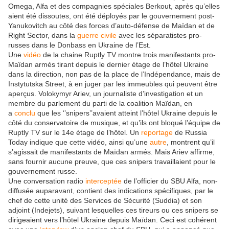
Omega, Alfa et des compagnies spéciales Berkout, après qu’elles
aient été dissoutes, ont été déployés par le gouvernement post-
Yanukovitch au côté des forces d’auto-défense de Maïdan et de
Right Sector, dans la
guerre civile
avec les séparatistes pro-
russes dans le Donbass en Ukraine de l’Est.
Une
vidéo
de la chaine Ruptly TV montre trois manifestants pro-
Maïdan armés tirant depuis le dernier étage de l’hôtel Ukraine
dans la direction, non pas de la place de l’Indépendance, mais de
Instytutska Street, à en juger par les immeubles qui peuvent être
aperçus. Volokymyr Ariev, un journaliste d’investigation et un
membre du parlement du parti de la coalition Maïdan, en
a
conclu
que les ‘’snipers’’avaient atteint l’hôtel Ukraine depuis le
côté du conservatoire de musique, et qu’ils ont bloqué l’équipe de
Ruptly TV sur le 14e étage de l’hôtel. Un
reportage
de Russia
Today indique que cette vidéo, ainsi qu’une
autre
, montrent qu’il
s’agissait de manifestants de Maïdan armés. Mais Ariev affirme,
sans fournir aucune preuve, que ces snipers travaillaient pour le
gouvernement russe.
Une conversation radio
interceptée
de l’officier du SBU Alfa, non-
diffusée auparavant, contient des indications spécifiques, par le
chef de cette unité des Services de Sécurité (Suddia) et son
adjoint (Indejets), suivant lesquelles ces tireurs ou ces snipers se
dirigeaient vers l’hôtel Ukraine depuis Maïdan. Ceci est cohérent