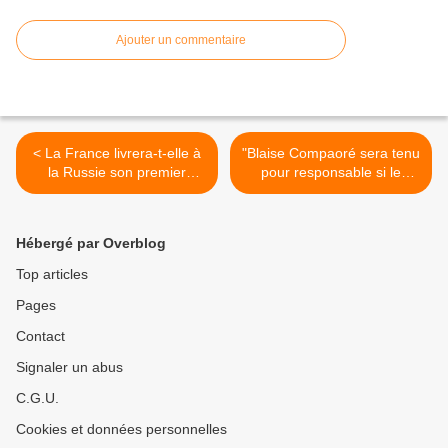
Ajouter un commentaire
< La France livrera-t-elle à
"Blaise Compaoré sera tenu
la Russie son premier
pour responsable si le
Mistral mi-novembre ?
Burkina brûle", prévient
l’opposition burkinabé en
Côte d’Ivoire >
Hébergé par Overblog
Top articles
Pages
Contact
Signaler un abus
C.G.U.
Cookies et données personnelles