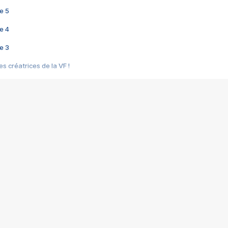
e 5
e 4
e 3
s créatrices de la VF !
e 2
e 1
e Mektoub My Love arrive enfin ! Rencontre avec Shaïn Boumedine et Sal
i : après Toni en famille
elle réalise le bouleversant Dites lui que je l'aime
ais ! Rencontre autour de Vie privée de Rebecca Zlotowski
 de Marguerite, Grave... Rencontre avec Ella Rumpf
 Les Rêveurs, un film intime sur la santé mentale