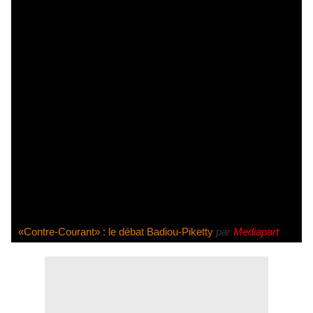
«Contre-Courant» : le débat Badiou-Piketty
par
Mediapart