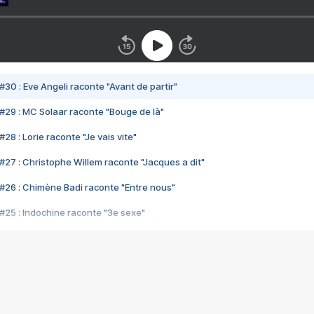
#30 : Eve Angeli raconte "Avant de partir"
#29 : MC Solaar raconte "Bouge de là"
28 : Lorie raconte "Je vais vite"
#27 : Christophe Willem raconte "Jacques a dit"
#26 : Chimène Badi raconte "Entre nous"
#25 : Indochine raconte "3e sexe"
#24 : Zaho raconte "C'est chelou"
#23 : Patrick Bruel raconte "Au café des délices"
#22 : Kyo raconte "Le chemin"
#21 : Nolwenn Leroy raconte "Cassé"