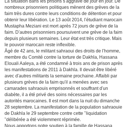
La situation dans les prisons s'aggrave de jour en jour. De
nombreux prisonniers politiques mènent des grèves de la
faim très dures contre leurs conditions de détention et pour
obtenir leur libération. Le 13 août 2014, l'étudiant marocain
Mustapha Meziani est mort après 72 jours de grève de la
faim. D'autres prisonniers poursuivent une grève de la faim
depuis plusieurs semaines. Leur état est très critique. Mais
le pouvoir marocain reste inflexible.
Âgé de 42 ans, le militant sahraoui des droits de l'homme,
membre du Comité contre la torture de Dakhla, Hassana
Elouali Aaleya, a été condamné à trois ans de prison après
les manifestations de 2011 à Dakhla. Il devait être libéré
avec d'autres militants la semaine prochaine. Affaibli par
plusieurs grèves de la faim qu'il a menées avec ses
camarades sahraouis emprisonnés et souffrant d'un
diabète, il a été privé des soins nécessaires par les
autorités marocaines. Il est mort dans la nuit du dimanche
28 septembre. La manifestation de la population sahraouie
de Dakhla le 29 septembre contre cette "liquidation
"délibérée a été violemment réprimée.
Nous apportons notre soutien à la famille de Hassana