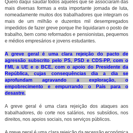
Quero daqui saudar todos aqueles que se associaram das
mais diversas formas a esta importante jornada de luta,
nomeadamente muitos dos trabalhadores que integram os
mais de um milhão e duzentos mil desempregados
impedidos de fazer greve porque lhe liquidaram o posto de
trabalho, bem como reformados e pensionistas, pequemos
e médios empresários e jovens estudantes.
A greve geral é uma clara rejeição do pacto de
agressão subscrito pelo PS, PSD e CDS-PP, com o
FMI, a UE e o BCE, com o apoio do Presidente da
República, cujas consequências dia a dia se
aprofundam agravando a exploração, o
empobrecimento e empurrando o País para o
desastre.
A greve geral é uma clara rejeição dos ataques aos
trabalhadores, do corte nos salários, nos subsídios, nos
direitos, nos apoios sociais, nos serviços públicos.
A greve geral é uma clara rejeição da recessão económica