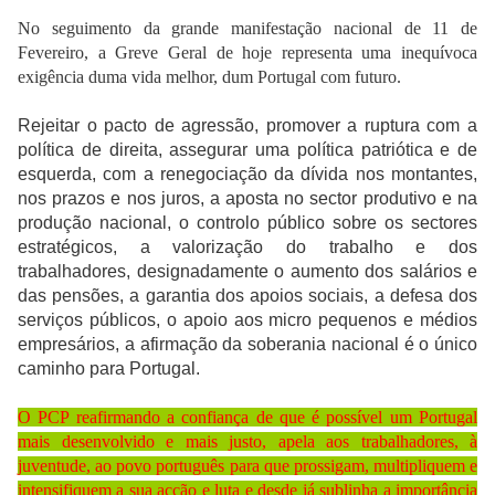
No seguimento da grande manifestação nacional de 11 de
Fevereiro, a Greve Geral de hoje representa uma inequívoca
exigência duma vida melhor, dum Portugal com futuro.
Rejeitar o pacto de agressão, promover a ruptura com a
política de direita, assegurar uma política patriótica e de
esquerda, com a renegociação da dívida nos montantes,
nos prazos e nos juros, a aposta no sector produtivo e na
produção nacional, o controlo público sobre os sectores
estratégicos, a valorização do trabalho e dos
trabalhadores, designadamente o aumento dos salários e
das pensões, a garantia dos apoios sociais, a defesa dos
serviços públicos, o apoio aos micro pequenos e médios
empresários, a afirmação da soberania nacional é o único
caminho para Portugal.
O PCP reafirmando a confiança de que é possível um Portugal
mais desenvolvido e mais justo, apela aos trabalhadores, à
juventude, ao povo português para que prossigam, multipliquem e
intensifiquem a sua acção e luta e desde já sublinha a importância