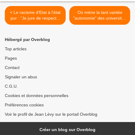
< Le racisme d'Etat à l'état
Où mène la tant vantée
pur : ”Je jure de respecter
"autonomie" des universités
les lois de l’État d’Israël
? (I) >
comme État juif et
démocratique”
Hébergé par Overblog
Top articles
Pages
Contact
Signaler un abus
C.G.U.
Cookies et données personnelles
Préférences cookies
Voir le profil de Jean Lévy sur le portail Overblog
Créer un blog sur Overblog