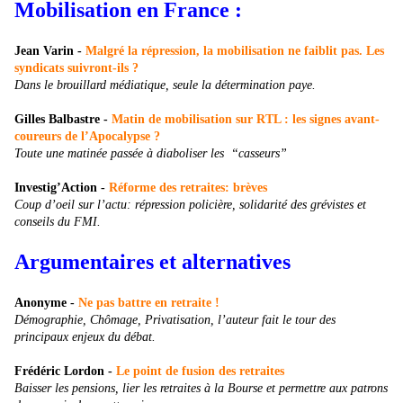
Mobilisation en France :
Jean Varin
-
Malgré la répression, la mobilisation ne faiblit pas. Les
syndicats suivront-ils ?
Dans le brouillard médiatique, seule la détermination paye.
Gilles Balbastre
-
Matin de mobilisation sur RTL : les signes avant-
coureurs de l’Apocalypse ?
Toute une matinée passée à diaboliser les “casseurs”
Investig’Action
-
Réforme des retraites: brèves
Coup d’oeil sur l’actu: répression policière, solidarité des grévistes et
conseils du FMI.
Argumentaires et alternatives
Anonyme
-
Ne pas battre en retraite !
Démographie, Chômage, Privatisation, l’auteur fait le tour des
principaux enjeux du débat.
Frédéric Lordon
-
Le point de fusion des retraites
Baisser les pensions, lier les retraites à la Bourse et permettre aux patrons