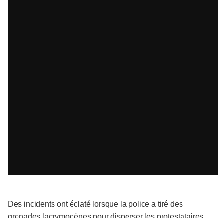

Des incidents ont éclaté lorsque la police a tiré des
grenades lacrymogènes pour disperser les protestataires,