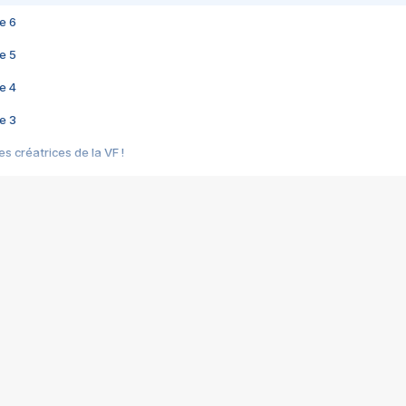
e 6
e 5
e 4
e 3
s créatrices de la VF !
e 2
e 1
e Mektoub My Love arrive enfin ! Rencontre avec Shaïn Boumedine et Sal
i : après Toni en famille
elle réalise le bouleversant Dites lui que je l'aime
ais ! Rencontre autour de Vie privée de Rebecca Zlotowski
 de Marguerite, Grave... Rencontre avec Ella Rumpf