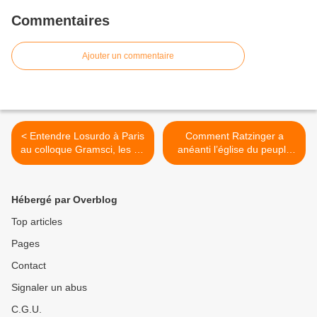
Commentaires
Ajouter un commentaire
< Entendre Losurdo à Paris
Comment Ratzinger a
au colloque Gramsci, les 22
anéanti l’église du peuple
et 23 mars 2013
en Amérique latine >
Hébergé par Overblog
Top articles
Pages
Contact
Signaler un abus
C.G.U.