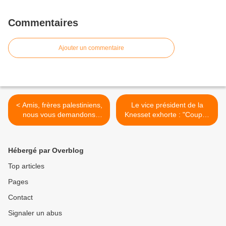
Commentaires
Ajouter un commentaire
< Amis, frères palestiniens,
Le vice président de la
nous vous demandons
Knesset exhorte : "Coupez
pardon, par José Fort
l’électricité aux malades de
Gaza" >
Hébergé par Overblog
Top articles
Pages
Contact
Signaler un abus