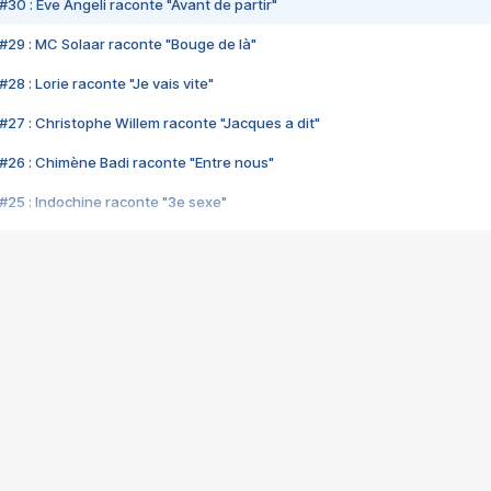
#30 : Eve Angeli raconte "Avant de partir"
#29 : MC Solaar raconte "Bouge de là"
28 : Lorie raconte "Je vais vite"
#27 : Christophe Willem raconte "Jacques a dit"
#26 : Chimène Badi raconte "Entre nous"
#25 : Indochine raconte "3e sexe"
#24 : Zaho raconte "C'est chelou"
#23 : Patrick Bruel raconte "Au café des délices"
#22 : Kyo raconte "Le chemin"
#21 : Nolwenn Leroy raconte "Cassé"
#20 : Patrick Hernandez raconte "Born to be alive"
#19 : Lorie raconte "Près de moi"
#18 : Michael Jones raconte "A nos actes manqués" (avec Jean-Jacque