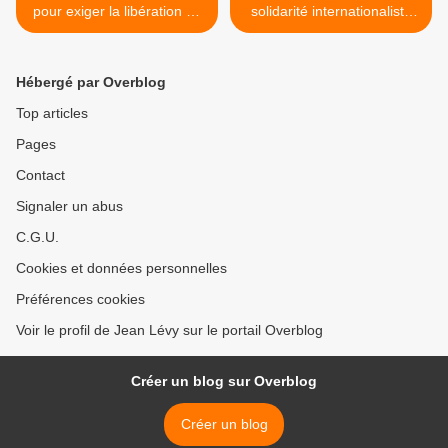
pour exiger la libération de
solidarité internationaliste
Georges Ibrahim Abdallah :
avec les peuples et les
Rassemblement à Paris le
travailleurs des pays du
27 février 2013
Golfe >
Hébergé par Overblog
Top articles
Pages
Contact
Signaler un abus
C.G.U.
Cookies et données personnelles
Préférences cookies
Voir le profil de Jean Lévy sur le portail Overblog
Créer un blog sur Overblog
Créer un blog