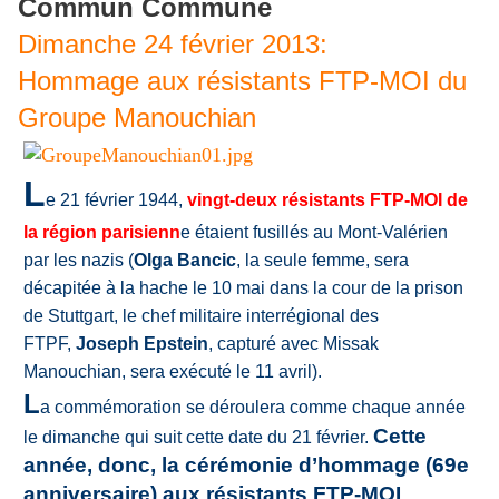
Commun Commune
Dimanche 24 février 2013:
Hommage aux résistants FTP-MOI du
Groupe Manouchian
L
e 21 février 1944,
vingt-deux résistants FTP-MOI de
la région parisienn
e étaient fusillés au Mont-Valérien
par les nazis (
Olga Bancic
, la seule femme, sera
décapitée à la hache le 10 mai dans la cour de la prison
de Stuttgart, le chef militaire interrégional des
FTPF,
Joseph Epstein
, capturé avec Missak
Manouchian, sera exécuté le 11 avril).
L
a commémoration se déroulera comme chaque année
Cette
le dimanche qui suit cette date du 21 février.
année, donc, la cérémonie d’hommage (69e
anniversaire) aux résistants FTP-MOI