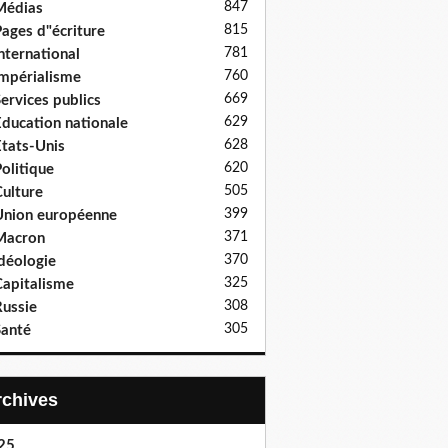
847
Médias
815
ages d"écriture
781
nternational
760
mpérialisme
669
ervices publics
629
ducation nationale
628
tats-Unis
620
olitique
505
ulture
399
nion européenne
371
Macron
370
déologie
325
apitalisme
308
ussie
305
anté
Archives
25