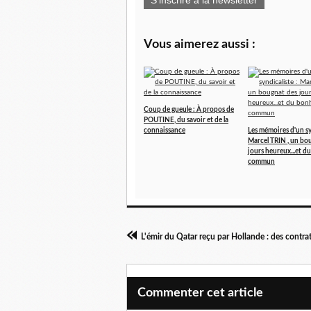
Vous aimerez aussi :
Coup de gueule : À propos de
POUTINE, du savoir et de la
connaissance
Les mémoires d'un sy
Marcel TRIN , un bo
jours heureux...et 
commun
Commenter cet article