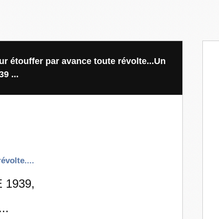
r étouffer par avance toute révolte...Un
9 ...
évolte....
 1939,
..