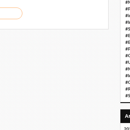
#
#P
#i
#I
#S
#E
#E
#P
#C
#U
#
#I
#C
#R
#S
20