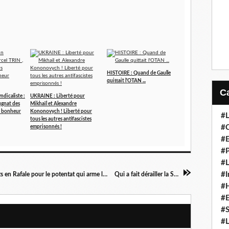
HISTOIRE : Quand de Gaulle
quittait l'OTAN ...
ndicaliste :
UKRAINE : Liberté pour
ugnat des
Mikhaïl et Alexandre
du bonheur
Kononovych ! Liberté pour
#L
tous les autres antifascistes
#C
emprisonnés !
#
#P
#L
#I
L'émir du Qatar reçu par Hollande : des contrats en Rafale pour le potentat qui arme les djihadistes !
Qui a fait dérailler la SNCF ?
#H
#
#S
#L