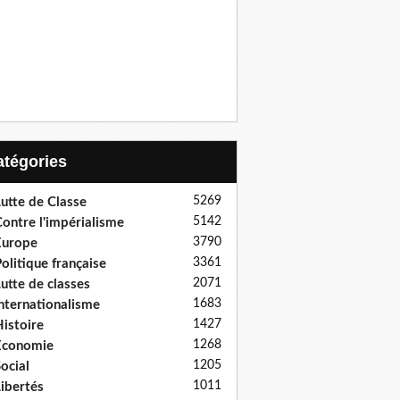
Catégories
5269
utte de Classe
5142
ontre l'impérialisme
3790
Europe
3361
olitique française
2071
utte de classes
1683
nternationalisme
1427
istoire
1268
Economie
1205
ocial
1011
ibertés