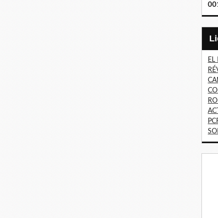
00
EL
RÉ
CA
CO
RO
AC
PC
SO