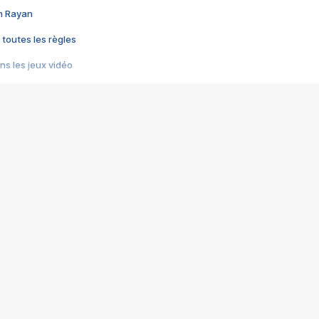
im Rayan
 toutes les règles
s les jeux vidéo
us choquant de Rockstar ? - Le scandale BULLY
e plus moche de Steam
du RÊVE tourne au CAUCHEMAR
pendant 8 heures
it… à tort
umiliés par un jeu vidéo
ire - Final Fantasy 8
ti un empire - Age of Empires
story DOFUS