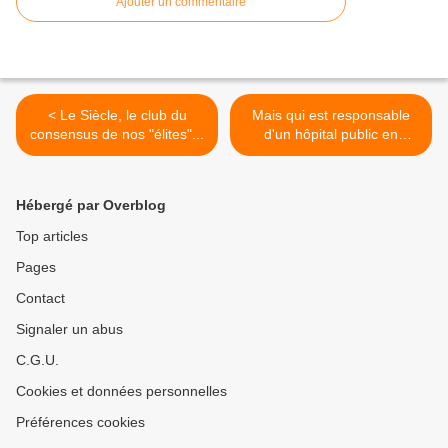
Ajouter un commentaire
< Le Siècle, le club du
Mais qui est responsable
consensus de nos "élites"...
d'un hôpital public en
souffrance ? >
Hébergé par Overblog
Top articles
Pages
Contact
Signaler un abus
C.G.U.
Cookies et données personnelles
Préférences cookies