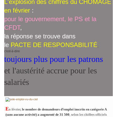
L'e
xplosion des chiffres du CHÔMAGE
en février
:
pour le gouvernement, le PS et la
CFDT
,
la réponse se trouve dans
le
PACTE DE RESPONSABILITÉ
,
c'est-à-dire
toujours plus pour les patrons
et l'austérité accrue pour les
salariés
E
n février,
le nombre de demandeurs d’emploi inscrits en catégorie A
(sans aucune activité) a augmenté de 31 500
, selon les chiffres officiels