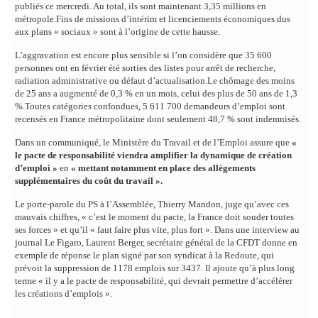
publiés ce mercredi. Au total, ils sont maintenant 3,35 millions en
métropole.Fins de missions d’intérim et licenciements économiques dus
aux plans « sociaux » sont à l’origine de cette hausse.
L’aggravation est encore plus sensible si l’on considère que 35 600
personnes ont en février été sorties des listes pour arrêt de recherche,
radiation administrative ou défaut d’actualisation.Le chômage des moins
de 25 ans a augmenté de 0,3 % en un mois, celui des plus de 50 ans de 1,3
%.Toutes catégories confondues, 5 611 700 demandeurs d’emploi sont
recensés en France métropolitaine dont seulement 48,7 % sont indemnisés.
Dans un communiqué, le Ministère du Travail et de l’Emploi assure que
«
le pacte de responsabilité viendra amplifier la dynamique de création
d’emploi »
en
« mettant notamment en place des allégements
supplémentaires du coût du travail ».
Le porte-parole du PS à l’Assemblée, Thierry Mandon, juge qu’avec ces
mauvais chiffres, « c’est le moment du pacte, la France doit souder toutes
ses forces » et qu’il « faut faire plus vite, plus fort ». Dans une interview au
journal Le Figaro, Laurent Berger, secrétaire général de la CFDT donne en
exemple de réponse le plan signé par son syndicat à la Redoute, qui
prévoit la suppression de 1178 emplois sur 3437. Il ajoute qu’à plus long
terme « il y a le pacte de responsabilité, qui devrait permettre d’accélérer
les créations d’emplois ».