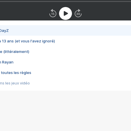
 DayZ
 a 13 ans (et vous l'avez ignoré)
e (littéralement)
im Rayan
 toutes les règles
s les jeux vidéo
us choquant de Rockstar ? - Le scandale BULLY
e plus moche de Steam
du RÊVE tourne au CAUCHEMAR
pendant 8 heures