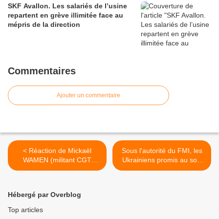
SKF Avallon. Les salariés de l’usine
repartent en grève illimitée face au
mépris de la direction
Commentaires
Ajouter un commentaire
< Réaction de Mickaël
Sous l'autorité du FMI, les
WAMEN (militant CGT
Ukrainiens promis au sort
GoodYear Amiens) après
des Grecs >
38 heures de garde à vue
[vidéo]
Hébergé par Overblog
Top articles