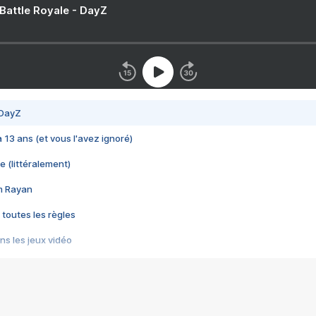
 Battle Royale - DayZ
 DayZ
 a 13 ans (et vous l'avez ignoré)
e (littéralement)
im Rayan
 toutes les règles
s les jeux vidéo
us choquant de Rockstar ? - Le scandale BULLY
e plus moche de Steam