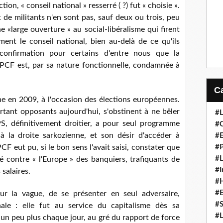
ion, « conseil national » resserré ( ?) fut « choisie ».
 de militants n'en sont pas, sauf deux ou trois, peu
e «large ouverture » au social-libéralisme qui firent
ent le conseil national, bien au-delà de ce qu'ils
e confirmation pour certains d'entre nous que la
 PCF est, par sa nature fonctionnelle, condamnée à
ne en 2009, à l'occasion des élections européennes.
rtant opposants aujourd'hui, s'obstinent à ne bêler
#L
S, définitivement droitier, a pour seul programme
#C
e à la droite sarkozienne, et son désir d'accéder à
#
F eut pu, si le bon sens l'avait saisi, constater que
#P
#L
té contre « l'Europe » des banquiers, trafiquants de
#I
salaires.
#H
#
 sur la vague, de se présenter en seul adversaire,
#S
nale : elle fut au service du capitalisme dès sa
#L
 un peu plus chaque jour, au gré du rapport de force