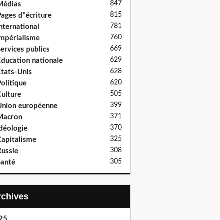
847
Médias
815
ages d"écriture
781
nternational
760
mpérialisme
669
ervices publics
629
ducation nationale
628
tats-Unis
620
olitique
505
ulture
399
nion européenne
371
Macron
370
déologie
325
apitalisme
308
ussie
305
anté
Archives
25