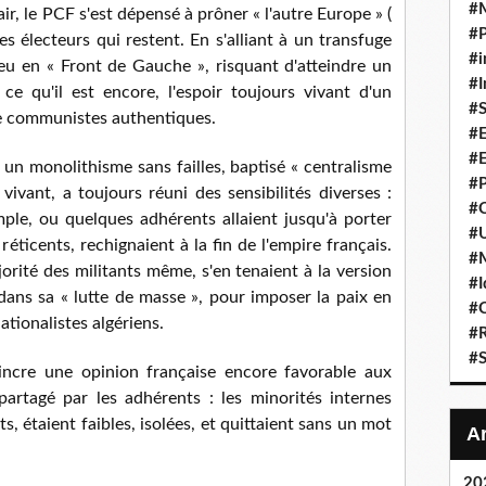
#
air, le PCF s'est dépensé à prôner « l'autre Europe » (
#P
s électeurs qui restent. En s'alliant à un transfuge
#i
eu en « Front de Gauche », risquant d'atteindre un
#I
e qu'il est encore, l'espoir toujours vivant d'un
#S
de communistes authentiques.
#E
#E
 un monolithisme sans failles, baptisé « centralisme
#P
ivant, a toujours réuni des sensibilités diverses :
#C
mple, ou quelques adhérents allaient jusqu'à porter
#U
réticents, rechignaient à la fin de l'empire français.
#
jorité des militants même, s'en tenaient à la version
#I
i dans sa « lutte de masse », pour imposer la paix en
#C
ationalistes algériens.
#R
#S
aincre une opinion française encore favorable aux
partagé par les adhérents : les minorités internes
ts, étaient faibles, isolées, et quittaient sans un mot
20