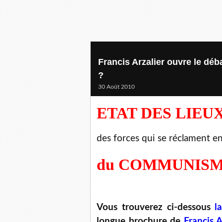
Francis Arzalier ouvre le dé
?
30 Août 2010
ETAT DES LIEU
des forces qui se réclament e
du COMMUNIS
Vous trouverez ci-dessous
l
longue brochure de
Francis A