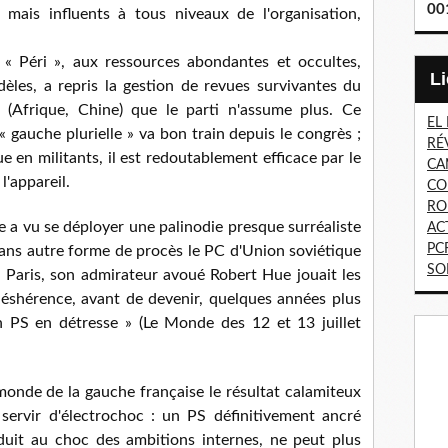
00
mais influents à tous niveaux de l'organisation,
 « Péri », aux ressources abondantes et occultes,
èles, a repris la gestion de revues survivantes du
 (Afrique, Chine) que le parti n'assume plus. Ce
EL
 gauche plurielle » va bon train depuis le congrès ;
RÉ
 en militants, il est redoutablement efficace par le
CA
l'appareil.
CO
RO
e a vu se déployer une palinodie presque surréaliste
AC
PC
ans autre forme de procès le PC d'Union soviétique
SO
; à Paris, son admirateur avoué Robert Hue jouait les
éshérence, avant de devenir, quelques années plus
n PS en détresse » (Le Monde des 12 et 13 juillet
onde de la gauche française le résultat calamiteux
servir d'électrochoc : un PS définitivement ancré
éduit au choc des ambitions internes, ne peut plus