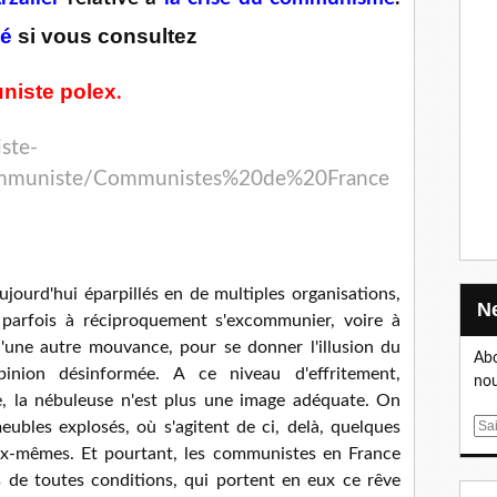
té
si vous consultez
iste polex
.
ste-
mmuniste/Communistes%20de%20France
ourd'hui éparpillés en de multiples organisations,
 parfois à réciproquement s'excommunier, voire à
'une autre mouvance, pour se donner l'illusion du
Abo
inion désinformée. A ce niveau d'effritement,
nou
le, la nébuleuse n'est plus une image adéquate. On
ubles explosés, où s'agitent de ci, delà, quelques
E
m
ux-mêmes. Et pourtant, les communistes en France
a
s de toutes conditions, qui portent en eux ce rêve
i