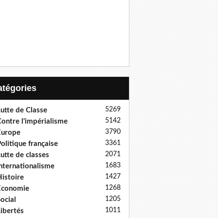
Catégories
5269
utte de Classe
5142
ontre l'impérialisme
3790
Europe
3361
olitique française
2071
utte de classes
1683
nternationalisme
1427
istoire
1268
Economie
1205
ocial
1011
ibertés