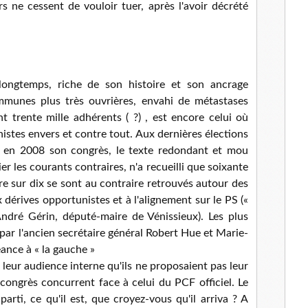
s ne cessent de vouloir tuer, après l'avoir décrété
l
ongtemps, riche de son histoire et son ancrage
mmunes plus très ouvrières, envahi de métastases
t trente mille adhérents ( ?) , est encore celui où
istes envers et contre tout. Aux dernières élections
nt en 2008 son congrès, le texte redondant et mou
er les courants contraires, n'a recueilli que soixante
re sur dix se sont au contraire retrouvés autour des
 dérives opportunistes et à l'alignement sur le PS («
ndré Gérin, député-maire de Vénissieux). Les plus
par l'ancien secrétaire général Robert Hue et Marie-
eance à « la gauche »
 leur audience interne qu'ils ne proposaient pas leur
 congrès concurrent face à celui du PCF officiel. Le
ti, ce qu'il est, que croyez-vous qu'il arriva ? A