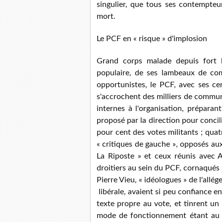
singulier, que tous ses contempteur
mort.
Le PCF en « risque » d'implosion
Grand corps malade depuis fort l
populaire, de ses lambeaux de co
opportunistes, le PCF, avec ses cen
s'accrochent des milliers de commun
internes à l'organisation, prépara
proposé par la direction pour concili
pour cent des votes militants ; quat
« critiques de gauche », opposés aux
La Riposte » et ceux réunis avec A
droitiers au sein du PCF, cornaqués 
Pierre Vieu, « idéologues » de l'allég
libérale, avaient si peu confiance en
texte propre au vote, et tinrent un
mode de fonctionnement étant au par