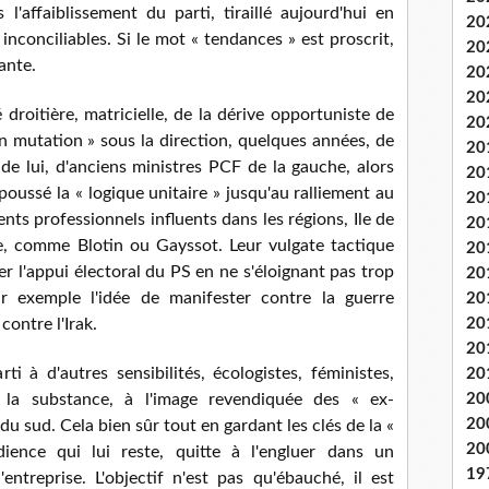
 l'affaiblissement du parti, tiraillé aujourd'hui en
20
nconciliables. Si le mot « tendances » est proscrit,
20
uante.
20
20
 droitière, matricielle, de la dérive opportuniste de
20
en mutation » sous la direction, quelques années, de
20
de lui, d'anciens ministres PCF de la gauche, alors
20
oussé la « logique unitaire » jusqu'au ralliement au
20
nts professionnels influents dans les régions, Ile de
20
, comme Blotin ou Gayssot. Leur vulgate tactique
20
er l'appui électoral du PS en ne s'éloignant pas trop
20
r exemple l'idée de manifester contre la guerre
20
contre l'Irak.
20
20
ti à d'autres sensibilités, écologistes, féministes,
20
 la substance, à l'image revendiquée des « ex-
20
20
u sud. Cela bien sûr tout en gardant les clés de la «
20
udience qui lui reste, quitte à l'engluer dans un
19
entreprise. L'objectif n'est pas qu'ébauché, il est