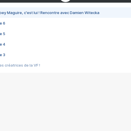
bey Maguire, c'est lui ! Rencontre avec Damien Witecka
e 6
e 5
e 4
e 3
s créatrices de la VF !
e 2
e 1
e Mektoub My Love arrive enfin ! Rencontre avec Shaïn Boumedine et Sal
i : après Toni en famille
elle réalise le bouleversant Dites lui que je l'aime
ais ! Rencontre autour de Vie privée de Rebecca Zlotowski