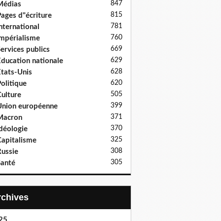
847
Médias
815
ages d"écriture
781
nternational
760
mpérialisme
669
ervices publics
629
ducation nationale
628
tats-Unis
620
olitique
505
ulture
399
nion européenne
371
Macron
370
déologie
325
apitalisme
308
ussie
305
anté
Archives
25