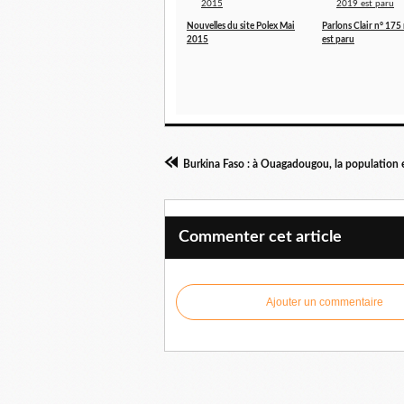
Nouvelles du site Polex Mai
Parlons Clair n° 17
2015
est paru
Burkina Faso : à Ouagadougou, la population e
Commenter cet article
Ajouter un commentaire