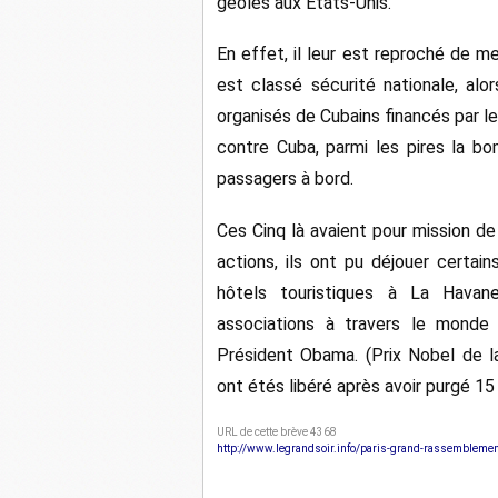
geôles aux États-Unis.
En effet, il leur est reproché de m
est classé sécurité nationale, alo
organisés de Cubains financés par l
contre Cuba, parmi les pires la bo
passagers à bord.
Ces Cinq là avaient pour mission de 
actions, ils ont pu déjouer cert
hôtels touristiques à La Havane.
associations à travers le monde 
Président Obama. (Prix Nobel de l
ont étés libéré après avoir purgé 15
URL de cette brève 4368
http://www.legrandsoir.info/paris-grand-rassemblement