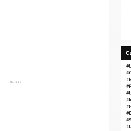
#L
#C
#
Publicité
#P
#L
#I
#H
#
#S
#L