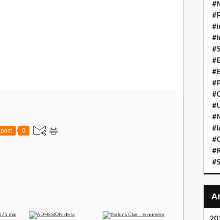
#
#P
#i
#I
#S
#E
#E
#P
#C
#U
#
#I
post
0
#C
#R
#S
20