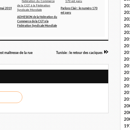
20
5 mai 2019
Parlons Clair : le numéro 170
20
est paru
ADHESION de la fédération du
20
Commerce de la CGT à la
20
Fédération Syndicale Mondiale
20
20
20
20
st maîtresse de la rue
Tunisie : le retour des caciques
20
20
20
20
20
20
20
20
20
20
19