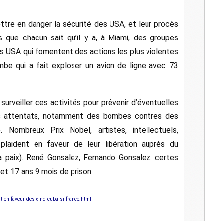
l
ettre en danger la sécurité des USA, et leur procès
rs que chacun sait qu’il y a, à Miami, des groupes
es USA qui fomentent des actions les plus violentes
mbe qui a fait exploser un avion de ligne avec 73
surveiller ces activités pour prévenir d’éventuelles
ains attentats, notamment des bombes contres des
 Nombreux Prix Nobel, artistes, intellectuels,
plaident en faveur de leur libération auprès du
a paix). René Gonsalez, Fernando Gonsalez. certes
 et 17 ans 9 mois de prison.
-en-faveur-des-cinq-cuba-si-france.html