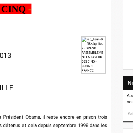
 CINQ
-
2013
ILLE
Abo
nou
E
 Président Obama, il reste encore en prison trois
m
rs détenus et cela depuis septembre 1998 dans les
a
i