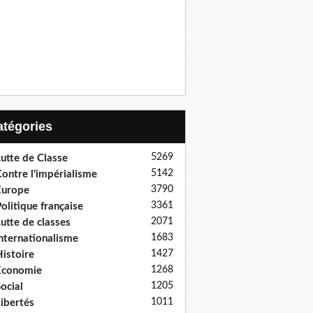
Catégories
5269
utte de Classe
5142
ontre l'impérialisme
3790
Europe
3361
olitique française
2071
utte de classes
1683
nternationalisme
1427
istoire
1268
Economie
1205
ocial
1011
ibertés