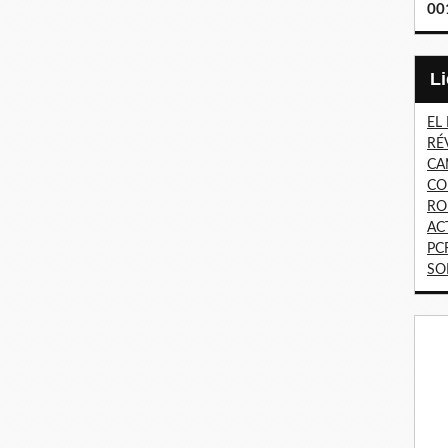
00
EL
RÉ
CA
CO
RO
AC
PC
SO