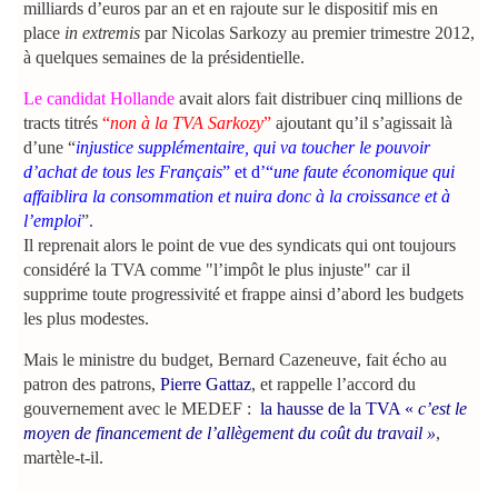
milliards d’euros par an et en rajoute sur le dispositif mis en
place
in extremis
par Nicolas Sarkozy au premier trimestre 2012,
à quelques semaines de la présidentielle.
Le candidat Hollande
avait alors fait distribuer cinq millions de
tracts titrés
“
non à la TVA Sarkozy
”
ajoutant qu’il s’agissait là
d’une “
injustice supplémentaire, qui va toucher le pouvoir
d’achat de tous les Français
” et d’“
une faute économique qui
affaiblira la consommation et nuira donc à la croissance et à
l’emploi
”.
Il reprenait alors le point de vue des syndicats qui ont toujours
considéré la TVA comme "l’impôt le plus injuste" car il
supprime toute progressivité et frappe ainsi d’abord les budgets
les plus modestes.
Mais le ministre du budget, Bernard Cazeneuve, fait écho au
patron des patrons,
Pierre Gattaz
, et rappelle l’accord du
gouvernement avec le MEDEF :
la hausse de la TVA «
c’est le
moyen de financement de l’allègement du coût du travail »
,
martèle-t-il.