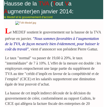
Hausse de la
TVA
(
T
out
V
a
A
ugmenter)en janvier 2014:
le Medef et le gouvernement d'accord
L
e MEDEF soutient le gouvernement sur la hausse de la TVA
prévue en janvier.
"Nous sommes favorables à l’augmentation
de la TVA
, de façon mesurée bien évidemment, pour baisser le
coût du travail"
,
vient d’annoncer son président Pierre Gattaz
.
Le taux "normal" va passer de 19,60 à 20%, le taux
"intermédiaire" de 7 à 10%
.
L’effet de la mesure est double : les
employeurs empocheront une large partie du supplément de
TVA au titre "crédit d’impôt en faveur de la compétitivité et de
l’emploi" (CICE) et les salariés supporteront une diminution
égale de leur pouvoir d’achat.
La hausse de cet impôt indirect découle de la décision du
gouvernement de créer, conformément au rapport Gallois, le
CICE qui allègera la facture fiscale des entreprises de 20