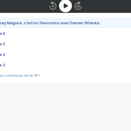
bey Maguire, c'est lui ! Rencontre avec Damien Witecka
e 6
e 5
e 4
e 3
s créatrices de la VF !
e 2
e 1
e Mektoub My Love arrive enfin ! Rencontre avec Shaïn Boumedine et Sal
i : après Toni en famille
elle réalise le bouleversant Dites lui que je l'aime