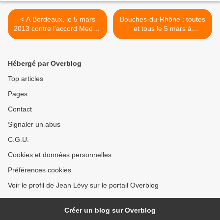
< A Bordeaux, le 5 mars
Bouches-du-Rhône : toutes
2013 contre l'accord Medef-
et tous le 5 mars à
CFDT-CFTC-CGC
Marseille contre l'accord
Medef-CFDT-CFTC-CGC
qui brise le Code du Travail
Hébergé par Overblog
>
Top articles
Pages
Contact
Signaler un abus
C.G.U.
Cookies et données personnelles
Préférences cookies
Voir le profil de Jean Lévy sur le portail Overblog
Créer un blog sur Overblog