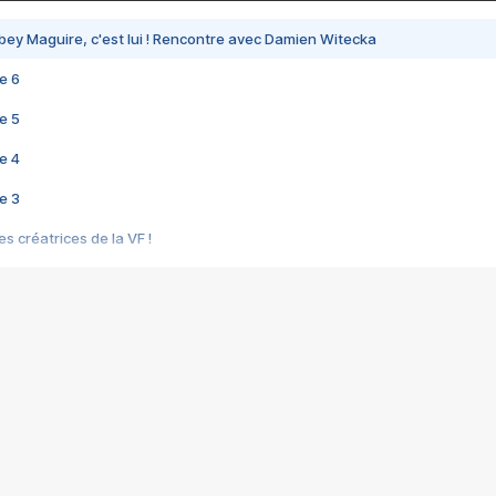
bey Maguire, c'est lui ! Rencontre avec Damien Witecka
e 6
e 5
e 4
e 3
s créatrices de la VF !
e 2
e 1
e Mektoub My Love arrive enfin ! Rencontre avec Shaïn Boumedine et Sal
i : après Toni en famille
elle réalise le bouleversant Dites lui que je l'aime
ais ! Rencontre autour de Vie privée de Rebecca Zlotowski