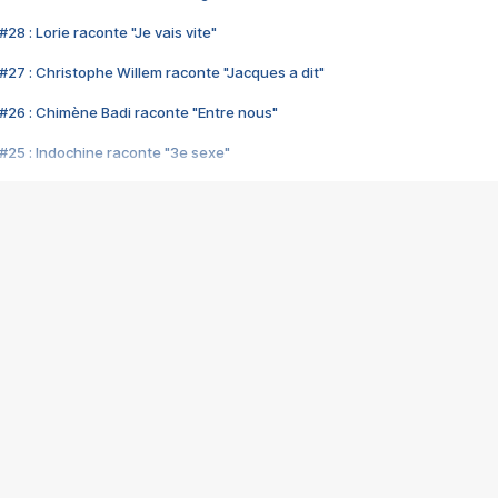
28 : Lorie raconte "Je vais vite"
#27 : Christophe Willem raconte "Jacques a dit"
#26 : Chimène Badi raconte "Entre nous"
#25 : Indochine raconte "3e sexe"
#24 : Zaho raconte "C'est chelou"
#23 : Patrick Bruel raconte "Au café des délices"
#22 : Kyo raconte "Le chemin"
#21 : Nolwenn Leroy raconte "Cassé"
#20 : Patrick Hernandez raconte "Born to be alive"
#19 : Lorie raconte "Près de moi"
#18 : Michael Jones raconte "A nos actes manqués" (avec Jean-Jacque
#17 : Khaled raconte "Aïcha"