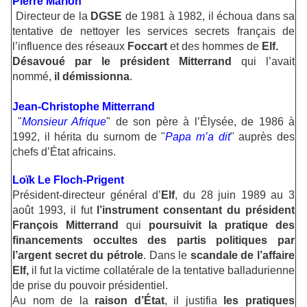
Pierre Marion
Directeur de la
DGSE
de 1981 à 1982, il échoua dans sa
tentative de nettoyer les services secrets français de
l’influence des réseaux
Foccart
et des hommes de
Elf.
Désavoué par le président Mitterrand
qui l’avait
nommé,
il démissionna
.
Jean-Christophe Mitterrand
"
Monsieur Afrique
" de son père à l’Élysée, de 1986 à
1992, il hérita du surnom de "
Papa m’a dit
" auprès des
chefs d’État africains.
Loïk Le Floch-Prigent
Président-directeur général d’
Elf
, du 28 juin 1989 au 3
août 1993, il fut
l’instrument consentant du président
François Mitterrand
qui
poursuivit la pratique des
financements occultes des partis politiques par
l’argent secret du pétrole
. Dans le
scandale de l’affaire
Elf,
il fut la victime collatérale de la tentative balladurienne
de prise du pouvoir présidentiel.
Au nom de la
raison d’État
, il justifia
les pratiques