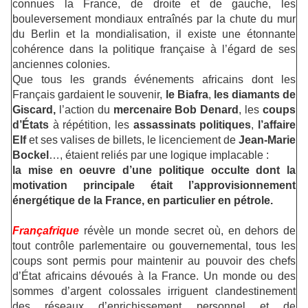
connues la France, de droite et de gauche, les
bouleversement mondiaux entraînés par la chute du mur
du Berlin et la mondialisation, il existe une étonnante
cohérence dans la politique française à l’égard de ses
anciennes colonies.
Que tous les grands événements africains dont les
Français gardaient le souvenir,
le Biafra
,
les diamants de
Giscard,
l’action du
mercenaire Bob Denard
, les
coups
d’États
à répétition, les
assassinats politiques
,
l’affaire
Elf
et ses valises de billets, le licenciement de
Jean-Marie
Bockel
…, étaient reliés par une logique implacable :
la mise en oeuvre d’une politique occulte dont la
motivation principale était l’approvisionnement
énergétique de la France, en particulier en pétrole.
Françafrique
révèle un monde secret où, en dehors de
tout contrôle parlementaire ou gouvernemental, tous les
coups sont permis pour maintenir au pouvoir des chefs
d’État africains dévoués à la France. Un monde ou des
sommes d’argent colossales irriguent clandestinement
des réseaux d’enrichissement personnel et de