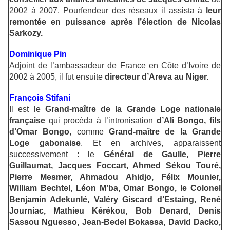
2002 à 2007. Pourfendeur des réseaux il assista à
leur
remontée en puissance après l’élection de Nicolas
Sarkozy.
Dominique Pin
Adjoint de l’ambassadeur de France en Côte d’Ivoire de
2002 à 2005, il fut ensuite
directeur d’Areva au Niger.
François Stifani
Il est le
Grand-maître de la Grande Loge nationale
française
qui procéda à l’intronisation
d’Ali Bongo, fils
d’Omar Bongo
, comme
Grand-maître de la Grande
Loge gabonaise
. Et en archives, apparaissent
successivement : le
Général de Gaulle, Pierre
Guillaumat, Jacques Foccart, Ahmed Sékou Touré,
Pierre Mesmer, Ahmadou Ahidjo, Félix Mounier,
William Bechtel, Léon M’ba, Omar Bongo, le Colonel
Benjamin Adekunlé, Valéry Giscard d’Estaing, René
Journiac, Mathieu Kérékou, Bob Denard, Denis
Sassou Nguesso, Jean-Bedel Bokassa, David Dacko,