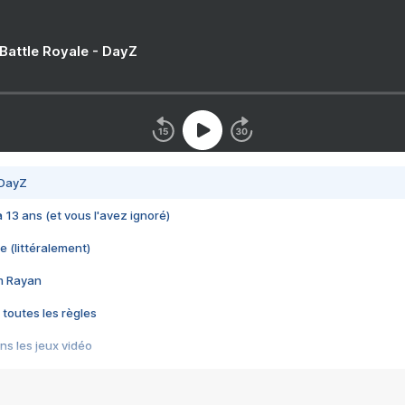
 Battle Royale - DayZ
 DayZ
 a 13 ans (et vous l'avez ignoré)
e (littéralement)
im Rayan
 toutes les règles
s les jeux vidéo
us choquant de Rockstar ? - Le scandale BULLY