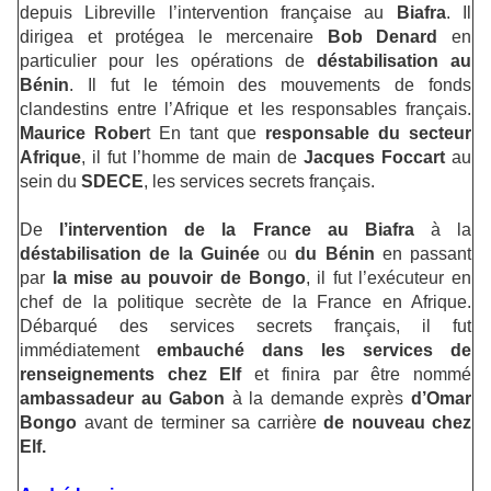
depuis Libreville l’intervention française au
Biafra
. Il
dirigea et protégea le mercenaire
Bob Denard
en
particulier pour les opérations de
déstabilisation au
Bénin
. Il fut le témoin des mouvements de fonds
clandestins entre l’Afrique et les responsables français.
Maurice Rober
t En tant que
responsable du secteur
Afrique
, il fut l’homme de main de
Jacques Foccart
au
sein du
SDECE
, les services secrets français.
De
l’intervention de la France au Biafra
à la
déstabilisation de la Guinée
ou
du Bénin
en passant
par
la mise au pouvoir de Bongo
, il fut l’exécuteur en
chef de la politique secrète de la France en Afrique.
Débarqué des services secrets français, il fut
immédiatement
embauché dans les services de
renseignements chez Elf
et finira par être nommé
ambassadeur au Gabon
à la demande exprès
d’Omar
Bongo
avant de terminer sa carrière
de nouveau chez
Elf.