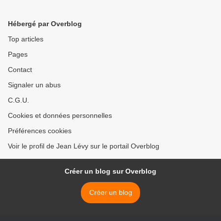
JACOB, LES DEPUTES
ABIDJAN ? par Jean LEVY
MENTEURS N'IRONT PAS
>
Hébergé par Overblog
EN PRISON !
Top articles
Pages
Contact
Signaler un abus
C.G.U.
Cookies et données personnelles
Préférences cookies
Voir le profil de Jean Lévy sur le portail Overblog
Créer un blog sur Overblog
Créer un blog