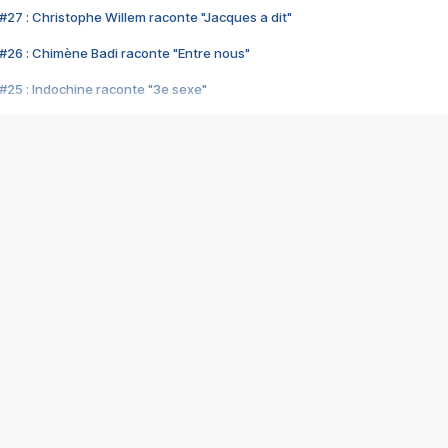
#27 : Christophe Willem raconte "Jacques a dit"
#26 : Chimène Badi raconte "Entre nous"
#25 : Indochine raconte "3e sexe"
#24 : Zaho raconte "C'est chelou"
#23 : Patrick Bruel raconte "Au café des délices"
#22 : Kyo raconte "Le chemin"
#21 : Nolwenn Leroy raconte "Cassé"
#20 : Patrick Hernandez raconte "Born to be alive"
#19 : Lorie raconte "Près de moi"
#18 : Michael Jones raconte "A nos actes manqués" (avec Jean-Jacque
#17 : Khaled raconte "Aïcha"
#16 : Corneille raconte "Parce qu'on vient de loin"