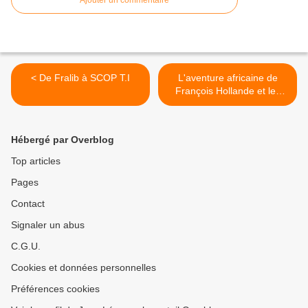
Ajouter un commentaire
< De Fralib à SCOP T.I
L'aventure africaine de
François Hollande et les
immenses richesses du
sous-sol du Mali >
Hébergé par Overblog
Top articles
Pages
Contact
Signaler un abus
C.G.U.
Cookies et données personnelles
Préférences cookies