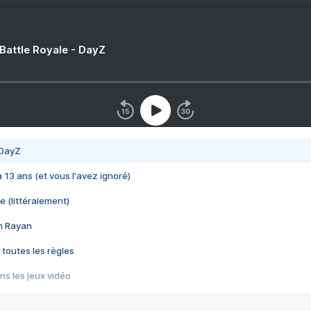
 Battle Royale - DayZ
 DayZ
 a 13 ans (et vous l'avez ignoré)
e (littéralement)
im Rayan
 toutes les règles
s les jeux vidéo
us choquant de Rockstar ? - Le scandale BULLY