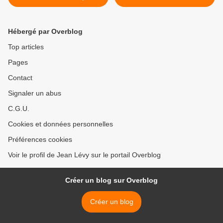
Fillon fait son cours, à
commentées dans les
Abidjan, sur le
chroniques de Jean LEVY,
colonialisme…par Jean
de fin juin à fin juillet 2011 >
Hébergé par Overblog
LEVY
Top articles
Pages
Contact
Signaler un abus
C.G.U.
Cookies et données personnelles
Préférences cookies
Voir le profil de Jean Lévy sur le portail Overblog
Créer un blog sur Overblog
Créer un blog