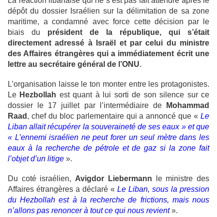
La réaction libanaise qui ne s’est pas fait attendre après le
dépôt du dossier Israélien sur la délimitation de sa zone
maritime, a condamné avec force cette décision par le
biais du
président de la république, qui s’était
directement adressé à Israël et par celui du ministre
des Affaires étrangères qui a immédiatement écrit une
lettre au secrétaire général de l’ONU
.
L’organisation laisse le ton monter entre les protagonistes.
Le
Hezbollah
est quant à lui sorti de son silence sur ce
dossier le 17 juillet par l’intermédiaire de
Mohammad
Raad
, chef du bloc parlementaire qui a annoncé que «
Le
Liban allait récupérer la souveraineté de ses eaux » et que
« L’ennemi israélien ne peut forer un seul mètre dans les
eaux à la recherche de pétrole et de gaz si la zone fait
l’objet d’un litige
».
Du coté israélien,
Avigdor Liebermann
le ministre des
Affaires étrangères a déclaré «
Le Liban, sous la pression
du Hezbollah est à la recherche de frictions, mais nous
n’allons pas renoncer à tout ce qui nous revient
».