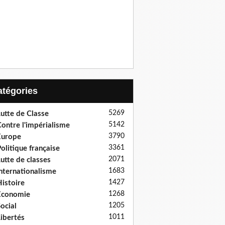
Catégories
5269
utte de Classe
5142
ontre l'impérialisme
3790
Europe
3361
olitique française
2071
utte de classes
1683
nternationalisme
1427
istoire
1268
Economie
1205
ocial
1011
ibertés