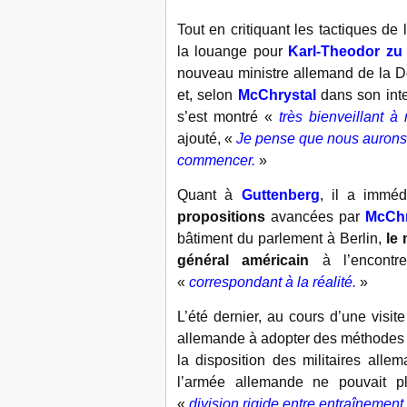
Tout en critiquant les tactiques d
la louange pour
Karl-Theodor zu
nouveau ministre allemand de la 
et, selon
McChrystal
dans son int
s’est montré «
très bienveillant 
ajouté, «
Je pense que nous aurons d
commencer.
»
Quant à
Guttenberg
, il a immé
propositions
avancées par
McChr
bâtiment du parlement à Berlin,
le
général américain
à l’encontre
«
correspondant à la réalité.
»
L’été dernier, au cours d’une visi
allemande à adopter des méthodes 
la disposition des militaires allem
l’armée allemande ne pouvait p
«
division rigide entre entraînement 