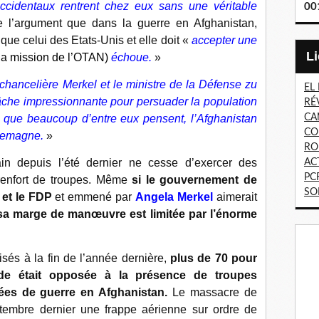
occidentaux rentrent chez eux sans une véritable
00
e l’argument que dans la guerre en Afghanistan,
ue celui des Etats-Unis et elle doit «
accepter une
la mission de l’OTAN)
échoue.
»
chancelière Merkel et le ministre de la Défense zu
EL
âche impressionnante pour persuader la population
RÉ
CA
 que beaucoup d’entre eux pensent, l’Afghanistan
CO
llemagne.
»
RO
in depuis l’été dernier ne cesse d’exercer des
AC
PC
 renfort de troupes. Même
si le gouvernement de
SO
 et le FDP
et emmené par
Angela Merkel
aimerait
sa marge de manœuvre est limitée par l’énorme
sés à la fin de l’année dernière,
plus de 70 pour
nde était opposée à la présence de troupes
ées de guerre en Afghanistan.
Le massacre de
tembre dernier une frappe aérienne sur ordre de