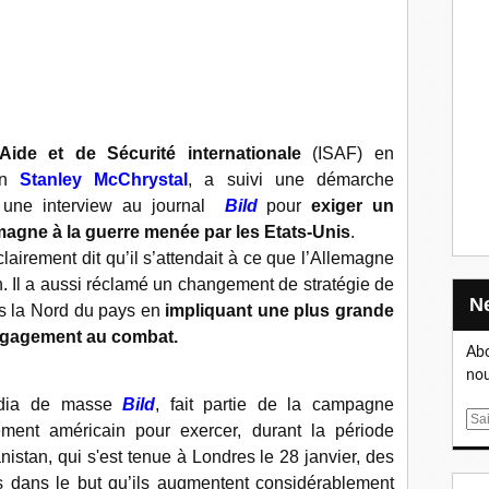
Aide et de Sécurité internationale
(ISAF) en
ain
Stanley McChrystal
, a suivi une démarche
i une interview au journal
Bild
pour
exiger un
agne à la guerre menée par les Etats-Unis
.
lairement dit qu’il s’attendait à ce que l’Allemagne
. Il a aussi réclamé un changement de stratégie de
ns la Nord du pays en
impliquant une plus grande
engagement au combat.
Abo
nou
média de masse
Bild
, fait partie de la campagne
E
ment américain pour exercer, durant la période
m
nistan, qui s'est tenue à Londres le 28 janvier, des
a
s dans le but qu’ils augmentent considérablement
i