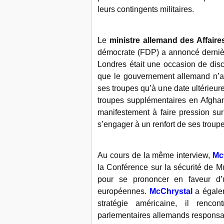
leurs contingents militaires.
Le
ministre allemand des Affaire
démocrate (FDP) a annoncé dernièr
Londres était une occasion de discu
que le gouvernement allemand n’a
ses troupes qu’à une date ultérieur
troupes supplémentaires en Afghan
manifestement à faire pression su
s’engager à un renfort de ses troup
Au cours de la même interview,
Mc
la Conférence sur la sécurité de 
pour se prononcer en faveur d’
européennes.
McChrystal
a égalem
stratégie américaine, il renco
parlementaires allemands responsab