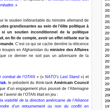
ombattre.
»
20
20
20
r le soutien inébranlable du ministre allemand de
20
udes grandissantes au sein de l’élite politique à
20
r
si un soutien inconditionnel de la politique
20
, en fin de compte, avoir un effet néfaste sur la
20
llemande
. C’est ce qui se cache derrière la réticence
20
de troupes en Afghanistan du
ministre des Affaires
20
que ce dernier ne soit pas un adversaire de la
20
20
20
20
er combat de l’OTAN
» («
NATO’s Last Stand
») et
20
diak
, le président du think-tank
Américain Council
20
litique d’un engagement plus poussé de l’Allemagne
20
ue l’avenir de l’OTAN était en jeu :
20
a viabilité de la direction américaine de l’Alliance
20
pendre d’un retournement ou non du conflit en
19