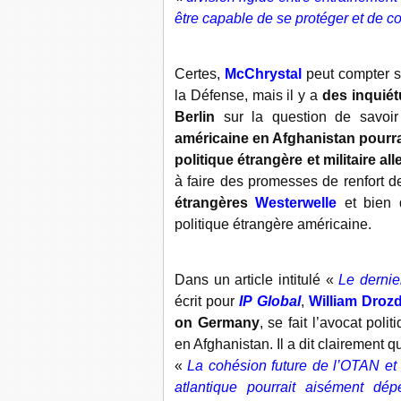
être capable de se protéger et de c
Certes,
McChrystal
peut compter su
la Défense, mais il y a
des inquiét
Berlin
sur la question de savoi
américaine en Afghanistan pourrait
politique étrangère et militaire a
à faire des promesses de renfort 
étrangères
Westerwelle
et bien 
politique étrangère américaine.
Dans un article intitulé «
Le derni
écrit pour
IP Global
,
William Droz
on Germany
, se fait l’avocat po
en Afghanistan. Il a dit clairement q
«
La cohésion future de l’OTAN et l
atlantique pourrait aisément dé