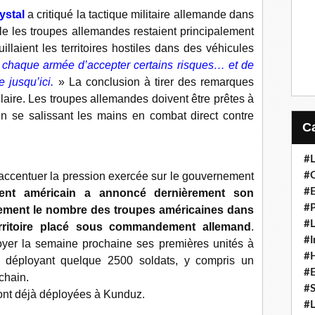
ystal
a critiqué la tactique militaire allemande dans
le les troupes allemandes restaient principalement
llaient les territoires hostiles dans des véhicules
«
chaque armée d’accepter certains risques… et de
 jusqu’ici.
» La conclusion à tirer des remarques
claire. Les troupes allemandes doivent être prêtes à
en se salissant les mains en combat direct contre
#L
#C
accentuer la pression exercée sur le gouvernement
#
nt américain a annoncé dernièrement son
#P
blement le nombre des troupes américaines dans
#L
territoire placé sous commandement allemand
.
#I
oyer la semaine prochaine ses premières unités à
#H
 déployant quelque 2500 soldats, y compris un
#
ochain.
#S
ont déjà déployées à Kunduz.
#L