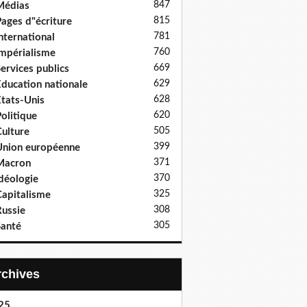
847
Médias
815
ages d"écriture
781
nternational
760
mpérialisme
669
ervices publics
629
ducation nationale
628
tats-Unis
620
olitique
505
ulture
399
nion européenne
371
Macron
370
déologie
325
apitalisme
308
ussie
305
anté
Archives
25