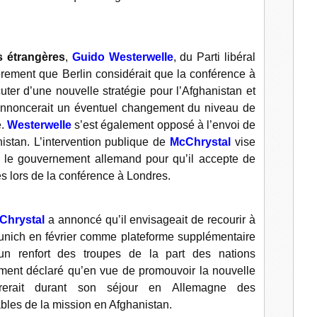
l
s étrangères
,
Guido Westerwelle
, du Parti libéral
ement que Berlin considérait que la conférence à
ter d’une nouvelle stratégie pour l’Afghanistan et
nnoncerait un éventuel changement du niveau de
e.
Westerwelle
s’est également opposé à l’envoi de
istan. L’intervention publique de
McChrystal
vise
r le gouvernement allemand pour qu’il accepte de
es lors de la conférence à Londres.
Chrystal
a annoncé qu’il envisageait de recourir à
Munich en février comme plateforme supplémentaire
un renfort des troupes de la part des nations
ent déclaré qu’en vue de promouvoir la nouvelle
ntrerait durant son séjour en Allemagne des
les de la mission en Afghanistan.