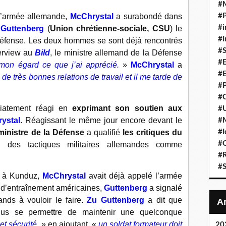
#
#P
e l’armée allemande,
McChrystal
a surabondé dans
#i
 Guttenberg
(
Union chrétienne-sociale, CSU
) le
#I
Défense. Les deux hommes se sont déjà rencontrés
#S
erview au
Bild
, le ministre allemand de la Défense
#E
à mon égard ce que j’ai apprécié.
»
McChrystal
a
#E
e très bonnes relations de travail et il me tarde de
#P
#C
diatement réagi en
exprimant son soutien aux
#U
ystal
. Réagissant le même jour encore devant le
#
#I
 ministre de la Défense
a qualifié
les critiques du
#C
 des tactiques militaires allemandes comme
#R
#S
te à Kunduz,
McChrystal
avait déjà appelé l’armée
d’entraînement américaines,
Guttenberg
a signalé
ands à vouloir le faire.
Zu Guttenberg
a dit que
lus se permettre de maintenir une quelconque
et sécurité,
» en ajoutant, «
un soldat formateur doit
20