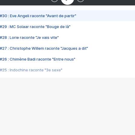
#30 : Eve Angeli raconte "Avant de partir"
#29 : MC Solaar raconte "Bouge de là"
28 : Lorie raconte "Je vais vite"
#27 : Christophe Willem raconte "Jacques a dit"
#26 : Chimène Badi raconte "Entre nous"
#25 : Indochine raconte "3e sexe"
#24 : Zaho raconte "C'est chelou"
#23 : Patrick Bruel raconte "Au café des délices"
#22 : Kyo raconte "Le chemin"
#21 : Nolwenn Leroy raconte "Cassé"
#20 : Patrick Hernandez raconte "Born to be alive"