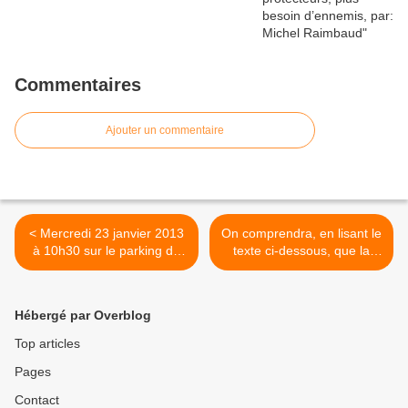
Commentaires
Ajouter un commentaire
< Mercredi 23 janvier 2013
On comprendra, en lisant le
à 10h30 sur le parking de
texte ci-dessous, que la
Renault Flins : Meeting
direction du PCF juge le
commun des salariés en
mot "socialisme" comme un
grève de Renault Flins et
"gros mot" >
Hébergé par Overblog
de PSA Aulnay
Top articles
Pages
Contact