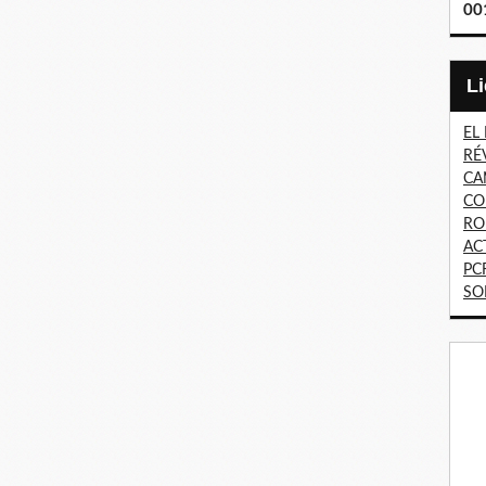
00
EL
RÉ
CA
CO
RO
AC
PC
SO