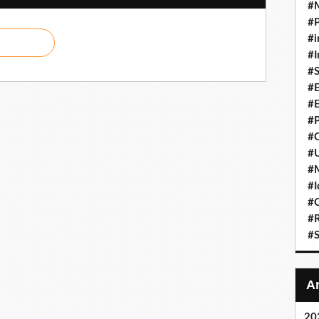
#
#P
#i
#I
#S
#E
#E
#P
#C
#U
#
#I
#C
#R
#S
20