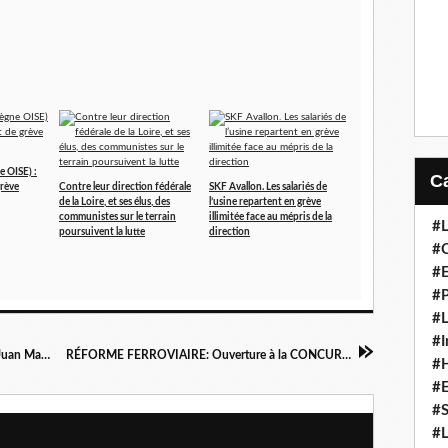
 OISE) :
rève
Contre leur direction fédérale
SKF Avallon. Les salariés de
de la Loire, et ses élus, des
l’usine repartent en grève
communistes sur le terrain
illimitée face au mépris de la
#L
poursuivent la lutte
direction
#C
#
#P
#L
#I
COLOMBIE : Echec des ultras Ré-élection de Juan Manuel Santos : les communistes vigilants et mobilisés dans la lutte pour la paix, contre l'injustice sociale
RÉFORME FERROVIAIRE: Ouverture à la CONCURRENCE ou NON ? Le secrétaire général de la CGT, Thierry Lepaon, doit préciser son point de vue !
#H
#
#S
#L