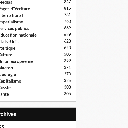
847
Médias
815
ages d"écriture
781
nternational
760
mpérialisme
669
ervices publics
629
ducation nationale
628
tats-Unis
620
olitique
505
ulture
399
nion européenne
371
Macron
370
déologie
325
apitalisme
308
ussie
305
anté
Archives
25