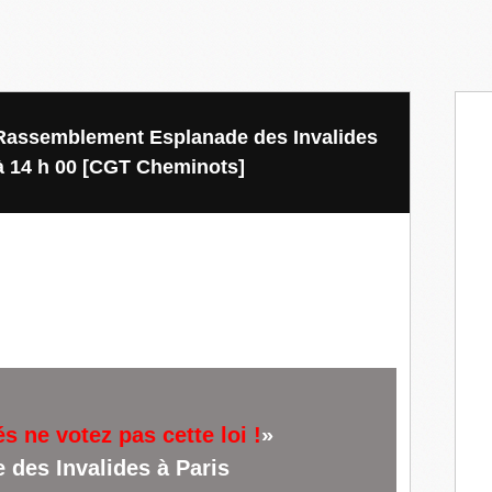
 : Rassemblement Esplanade des Invalides
à 14 h 00 [CGT Cheminots]
és ne votez pas cette loi !
»
des Invalides à Paris