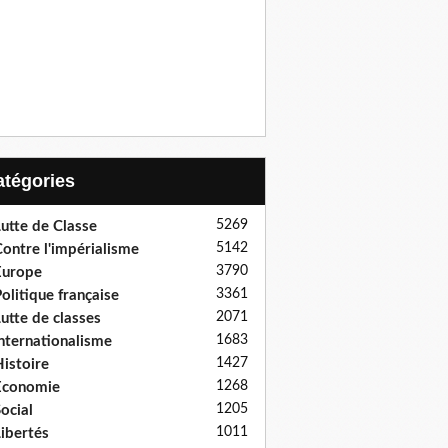
Catégories
5269
utte de Classe
5142
ontre l'impérialisme
3790
Europe
3361
olitique française
2071
utte de classes
1683
nternationalisme
1427
istoire
1268
Economie
1205
ocial
1011
ibertés