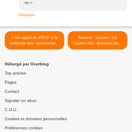
<br />
Répondre
< Un appel du PRCF à la
Amiens : victoire ! Le
solidarité des communistes
"centre-ville" descend dans
et des travailleurs des
un quartier "sensible >
autres pays
Hébergé par Overblog
Top articles
Pages
Contact
Signaler un abus
C.G.U.
Cookies et données personnelles
Préférences cookies