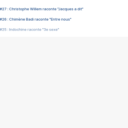
#27 : Christophe Willem raconte "Jacques a dit"
#26 : Chimène Badi raconte "Entre nous"
#25 : Indochine raconte "3e sexe"
#24 : Zaho raconte "C'est chelou"
#23 : Patrick Bruel raconte "Au café des délices"
#22 : Kyo raconte "Le chemin"
#21 : Nolwenn Leroy raconte "Cassé"
#20 : Patrick Hernandez raconte "Born to be alive"
#19 : Lorie raconte "Près de moi"
#18 : Michael Jones raconte "A nos actes manqués" (avec Jean-Jacque
#17 : Khaled raconte "Aïcha"
#16 : Corneille raconte "Parce qu'on vient de loin"