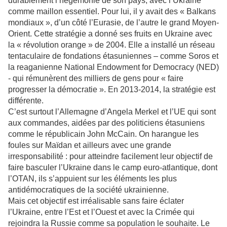
durablement l’hégémonie de son pays, avec l’Ukraine
comme maillon essentiel. Pour lui, il y avait des « Balkans
mondiaux », d’un côté l’Eurasie, de l’autre le grand Moyen-
Orient. Cette stratégie a donné ses fruits en Ukraine avec
la « révolution orange » de 2004. Elle a installé un réseau
tentaculaire de fondations étasuniennes – comme Soros et
la reaganienne National Endowment for Democracy (NED)
- qui rémunèrent des milliers de gens pour « faire
progresser la démocratie ». En 2013-2014, la stratégie est
différente.
C’est surtout l’Allemagne d’Angela Merkel et l’UE qui sont
aux commandes, aidées par des politiciens étasuniens
comme le républicain John McCain. On harangue les
foules sur Maïdan et ailleurs avec une grande
irresponsabilité : pour atteindre facilement leur objectif de
faire basculer l’Ukraine dans le camp euro-atlantique, dont
l’OTAN, ils s’appuient sur les éléments les plus
antidémocratiques de la société ukrainienne.
Mais cet objectif est irréalisable sans faire éclater
l’Ukraine, entre l’Est et l’Ouest et avec la Crimée qui
rejoindra la Russie comme sa population le souhaite. Le