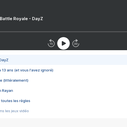
 Battle Royale - DayZ
 DayZ
 a 13 ans (et vous l'avez ignoré)
e (littéralement)
im Rayan
 toutes les règles
s les jeux vidéo
us choquant de Rockstar ? - Le scandale BULLY