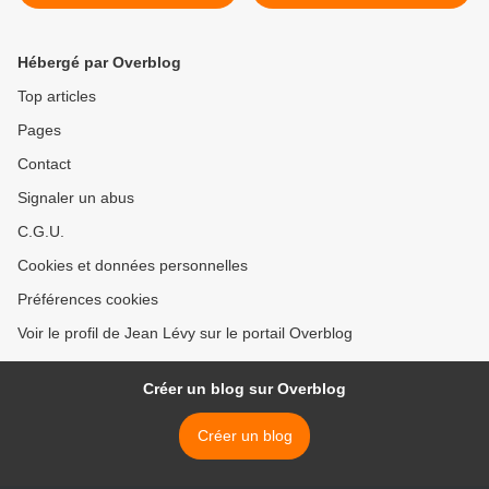
PRCF 49 soutiennent les
américaine : les
ardoisiers contre la
apparences sont
fermeture la dernière mine
trompeuses, par Onubre
Hébergé par Overblog
française d’extraction
Einz >
d’ARDOISE
Top articles
Pages
Contact
Signaler un abus
C.G.U.
Cookies et données personnelles
Préférences cookies
Voir le profil de Jean Lévy sur le portail Overblog
Créer un blog sur Overblog
Créer un blog