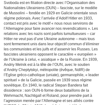
Svoboda est en filiation directe avec l’Organisation des
Nationalistes Ukrainiens (OUN) – fasciste, sur le modèle
de Mussolini – fondée en 1929 en Galicie orientale sous
régime polonais. Avec l’arrivée d’Adolf Hitler en 1933,
contact est pris avec le motif « nous nous servirons de
l’Allemagne pour faire avancer nos revendications ». Les
relations avec les nazis sont parfois tumultueuses – car
Hitler ne veut pas d’une Ukraine autonome – mais tous
sont fermement unis dans leur objectif commun d’éliminer
les communistes et les juifs et d’asservir les Russes. Les
fascistes ukrainiens opposent le caractère « européen »
de l’Ukraine à celui, « asiatique » de la Russie. En 1939,
Andriy Melnik est à la tête de l’OUN, avec le soutien
d’Andriy Cheptytskyi, métropolite (évêque, NdlR) de
l’Eglise gréco-catholique (uniate), germanophile, « leader
spirituel » de la Galicie, passée en 1939 sous régime
soviétique. En 1940, le radical Stepan Bandera fait
dissidence : son OUN-b forme deux bataillons de la
Wehrmacht, Nachtigall et Roland, pour prendre part à
l’agression menée par l’Allemagne et ses alliés contre