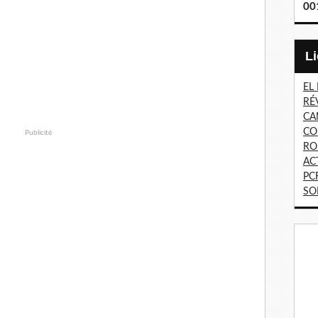
00
EL
RÉ
CA
CO
Publicité
RO
AC
PC
SO