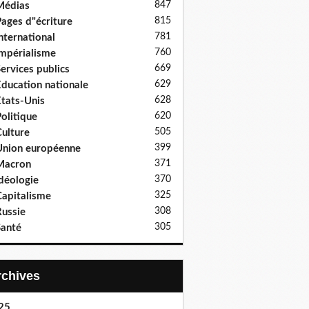
847
Médias
815
ages d"écriture
781
nternational
760
mpérialisme
669
ervices publics
629
ducation nationale
628
tats-Unis
620
olitique
505
ulture
399
nion européenne
371
Macron
370
déologie
325
apitalisme
308
ussie
305
anté
Archives
25