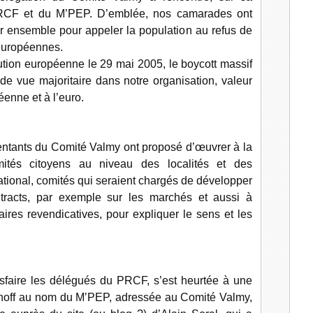
RCF et du M’PEP. D’emblée, nos camarades ont
l
r ensemble pour appeler la population au refus de
 européennes.
itution européenne le 29 mai 2005, le boycott massif
t de vue majoritaire dans notre organisation, valeur
enne et à l’euro.
ésentants du Comité Valmy ont proposé d’œuvrer à la
és citoyens au niveau des localités et des
ational, comités qui seraient chargés de développer
tracts, par exemple sur les marchés et aussi à
ires revendicatives, pour expliquer le sens et les
tisfaire les délégués du PRCF, s’est heurtée à une
off au nom du M’PEP, adressée au Comité Valmy,