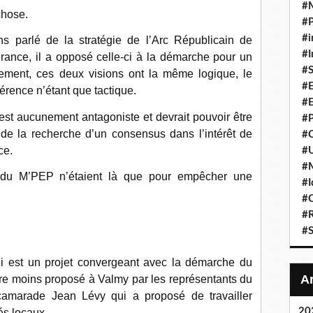
#
chose.
#P
#i
 parlé de la stratégie de l’Arc Républicain de
#I
rance, il a opposé celle-ci à la démarche pour un
#S
ment, ces deux visions ont la même logique, le
#E
rence n’étant que tactique.
#E
n’est aucunement antagoniste et devrait pouvoir être
#P
r de la recherche d’un consensus dans l’intérêt de
#C
ce.
#U
#
s du M’PEP n’étaient là que pour empêcher une
#I
#C
#R
#S
i est un projet convergeant avec la démarche du
re moins proposé à Valmy par les représentants du
camarade Jean Lévy qui a proposé de travailler
20
és locaux.