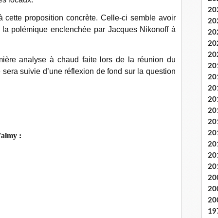
20
cette proposition concrète. Celle-ci semble avoir
20
e la polémique enclenchée par Jacques Nikonoff à
20
20
20
ière analyse à chaud faite lors de la réunion du
20
 sera suivie d’une réflexion de fond sur la question
20
20
20
20
20
20
Valmy :
20
20
20
20
20
20
19