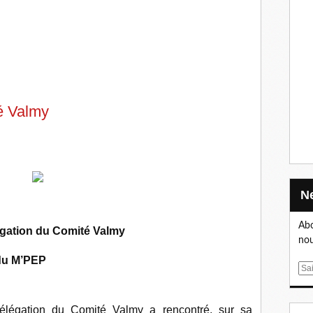
u
é Valmy
Abo
égation du Comité Valmy
nou
 du M’PEP
E
m
a
élégation du Comité Valmy a rencontré, sur sa
i