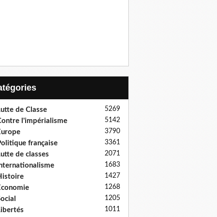
Catégories
5269
utte de Classe
5142
ontre l'impérialisme
3790
Europe
3361
olitique française
2071
utte de classes
1683
nternationalisme
1427
istoire
1268
Economie
1205
ocial
1011
ibertés