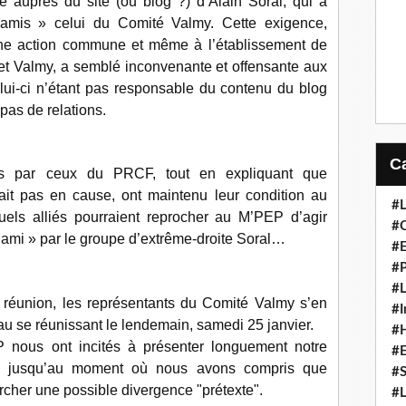
ne auprès du site (ou blog ?) d’Alain Soral, qui a
s amis » celui du Comité Valmy. Cette exigence,
ne action commune et même à l’établissement de
et Valmy, a semblé inconvenante et offensante aux
lui-ci n’étant pas responsable du contenu du blog
pas de relations.
ts par ceux du PRCF, tout en expliquant que
tait pas en cause, ont maintenu leur condition au
#L
uels alliés pourraient reprocher au M’PEP d’agir
#C
ami » par le groupe d’extrême-droite Soral…
#
#P
#L
la réunion, les représentants du Comité Valmy s’en
#I
eau se réunissant le lendemain, samedi 25 janvier.
#H
 nous ont incités à présenter longuement notre
#
s jusqu’au moment où nous avons compris que
#S
rcher une possible divergence "prétexte".
#L