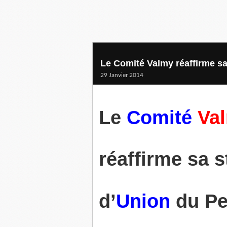
Le Comité Valmy réaffirme sa
29 Janvier 2014
Le
Comité
Va
réaffirme sa s
d’
Union
du Pe